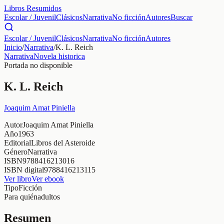
Libros Resumidos
Escolar / Juvenil
Clásicos
Narrativa
No ficción
Autores
Buscar
Escolar / Juvenil
Clásicos
Narrativa
No ficción
Autores
Inicio
/
Narrativa
/
K. L. Reich
Narrativa
Novela historica
Portada no disponible
K. L. Reich
Joaquim Amat Piniella
Autor
Joaquim Amat Piniella
Año
1963
Editorial
Libros del Asteroide
Género
Narrativa
ISBN
9788416213016
ISBN digital
9788416213115
Ver libro
Ver ebook
Tipo
Ficción
Para quién
adultos
Resumen