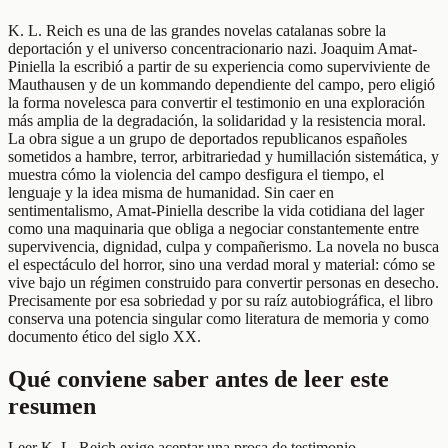
K. L. Reich es una de las grandes novelas catalanas sobre la
deportación y el universo concentracionario nazi. Joaquim Amat-
Piniella la escribió a partir de su experiencia como superviviente de
Mauthausen y de un kommando dependiente del campo, pero eligió
la forma novelesca para convertir el testimonio en una exploración
más amplia de la degradación, la solidaridad y la resistencia moral.
La obra sigue a un grupo de deportados republicanos españoles
sometidos a hambre, terror, arbitrariedad y humillación sistemática, y
muestra cómo la violencia del campo desfigura el tiempo, el
lenguaje y la idea misma de humanidad. Sin caer en
sentimentalismo, Amat-Piniella describe la vida cotidiana del lager
como una maquinaria que obliga a negociar constantemente entre
supervivencia, dignidad, culpa y compañerismo. La novela no busca
el espectáculo del horror, sino una verdad moral y material: cómo se
vive bajo un régimen construido para convertir personas en desecho.
Precisamente por esa sobriedad y por su raíz autobiográfica, el libro
conserva una potencia singular como literatura de memoria y como
documento ético del siglo XX.
Qué conviene saber antes de leer este
resumen
Leer K. L. Reich exige aceptar una prosa de testimonio