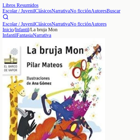
Libros Resumidos
Escolar / Juvenil
Clásicos
Narrativa
No ficción
Autores
Buscar
Escolar / Juvenil
Clásicos
Narrativa
No ficción
Autores
Inicio
/
Infantil
/
La bruja Mon
Infantil
Fantasia
Narrativa