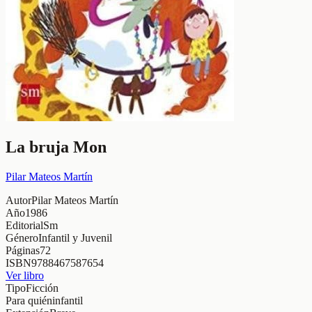
La bruja Mon
Pilar Mateos Martín
Autor
Pilar Mateos Martín
Año
1986
Editorial
Sm
Género
Infantil y Juvenil
Páginas
72
ISBN
9788467587654
Ver libro
Tipo
Ficción
Para quién
infantil