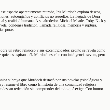
 ese espacio aparentemente retirado, Iris Murdoch explora deseos,
siones, autoengaños y conflictos no resueltos. La llegada de Dora
ritual y realidad humana. A su alrededor, Michael Meade, Toby, Nick y
ovela, condensa tradición, llamada religiosa, memoria y ruptura.
ías puras.
obre un retiro religioso y sus excentricidades; pronto se revela como
de quienes aspiran a él. Murdoch escribe con inteligencia severa, pero
annica subraya que Murdoch destacó por sus novelas psicológicas y
ry resume el libro como la historia de una comunidad religiosa
s que desean redención sin comprender del todo qué exige. Con humor