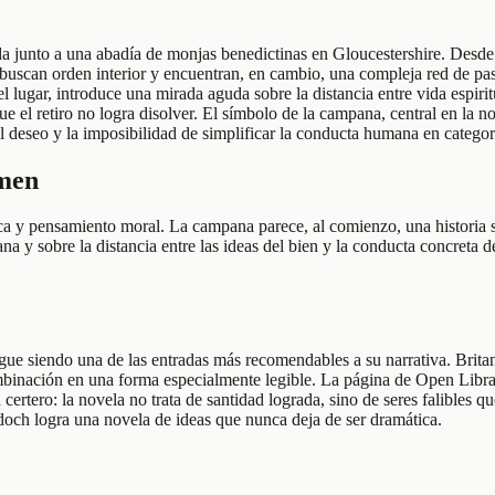
a junto a una abadía de monjas benedictinas en Gloucestershire. Desde
e buscan orden interior y encuentran, en cambio, una compleja red de pa
el lugar, introduce una mirada aguda sobre la distancia entre vida espi
e el retiro no logra disolver. El símbolo de la campana, central en la n
 deseo y la imposibilidad de simplificar la conducta humana en categor
umen
ica y pensamiento moral. La campana parece, al comienzo, una historia s
na y sobre la distancia entre las ideas del bien y la conducta concreta 
igue siendo una de las entradas más recomendables a su narrativa. Brit
ombinación en una forma especialmente legible. La página de Open Libra
certero: la novela no trata de santidad lograda, sino de seres falible
och logra una novela de ideas que nunca deja de ser dramática.