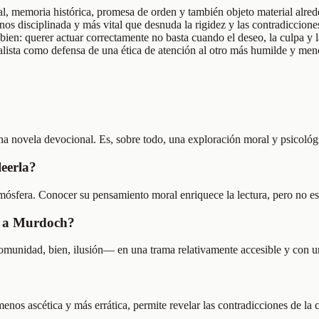
, memoria histórica, promesa de orden y también objeto material alrede
s disciplinada y más vital que desnuda la rigidez y las contradiccione
en: querer actuar correctamente no basta cuando el deseo, la culpa y l
ualista como defensa de una ética de atención al otro más humilde y men
a novela devocional. Es, sobre todo, una exploración moral y psicológica
leerla?
mósfera. Conocer su pensamiento moral enriquece la lectura, pero no es 
a a Murdoch?
munidad, bien, ilusión— en una trama relativamente accesible y con u
enos ascética y más errática, permite revelar las contradicciones de la