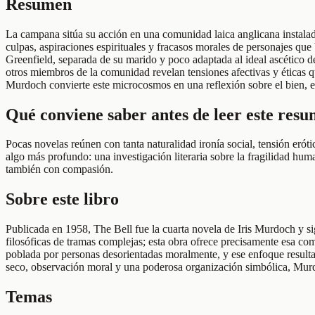
Resumen
La campana sitúa su acción en una comunidad laica anglicana instalad
culpas, aspiraciones espirituales y fracasos morales de personajes qu
Greenfield, separada de su marido y poco adaptada al ideal ascético d
otros miembros de la comunidad revelan tensiones afectivas y éticas qu
Murdoch convierte este microcosmos en una reflexión sobre el bien, el
Qué conviene saber antes de leer este res
Pocas novelas reúnen con tanta naturalidad ironía social, tensión erót
algo más profundo: una investigación literaria sobre la fragilidad huma
también con compasión.
Sobre este libro
Publicada en 1958, The Bell fue la cuarta novela de Iris Murdoch y s
filosóficas de tramas complejas; esta obra ofrece precisamente esa c
poblada por personas desorientadas moralmente, y ese enfoque resulta 
seco, observación moral y una poderosa organización simbólica, Murd
Temas