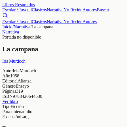
Libros Resumidos
Escolar / Juvenil
Clásicos
Narrativa
No ficción
Autores
Buscar
Escolar / Juvenil
Clásicos
Narrativa
No ficción
Autores
Inicio
/
Narrativa
/
La campana
Narrativa
Portada no disponible
La campana
Iris Murdoch
Autor
Iris Murdoch
Año
1958
Editorial
Alianza
Género
Ensayo
Páginas
319
ISBN
9788420644530
Ver libro
Tipo
Ficción
Para quién
adulto
Extensión
Larga