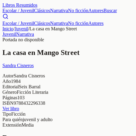
Libros Resumidos
Escolar / Juvenil
Clásicos
Narrativa
No ficción
Autores
Buscar
Escolar / Juvenil
Clásicos
Narrativa
No ficción
Autores
Inicio
/
Juvenil
/
La casa en Mango Street
Juvenil
Narrativa
Portada no disponible
La casa en Mango Street
Sandra Cisneros
Autor
Sandra Cisneros
Año
1984
Editorial
Seix Barral
Género
Ficción Literaria
Páginas
103
ISBN
9788432296338
Ver libro
Tipo
Ficción
Para quién
juvenil y adulto
Extensión
Media