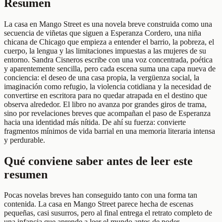
Resumen
La casa en Mango Street es una novela breve construida como una
secuencia de viñetas que siguen a Esperanza Cordero, una niña
chicana de Chicago que empieza a entender el barrio, la pobreza, el
cuerpo, la lengua y las limitaciones impuestas a las mujeres de su
entorno. Sandra Cisneros escribe con una voz concentrada, poética
y aparentemente sencilla, pero cada escena suma una capa nueva de
conciencia: el deseo de una casa propia, la vergüenza social, la
imaginación como refugio, la violencia cotidiana y la necesidad de
convertirse en escritora para no quedar atrapada en el destino que
observa alrededor. El libro no avanza por grandes giros de trama,
sino por revelaciones breves que acompañan el paso de Esperanza
hacia una identidad más nítida. De ahí su fuerza: convierte
fragmentos mínimos de vida barrial en una memoria literaria intensa
y perdurable.
Qué conviene saber antes de leer este
resumen
Pocas novelas breves han conseguido tanto con una forma tan
contenida. La casa en Mango Street parece hecha de escenas
pequeñas, casi susurros, pero al final entrega el retrato completo de
una infancia que aprende a leer el mundo antes de poder