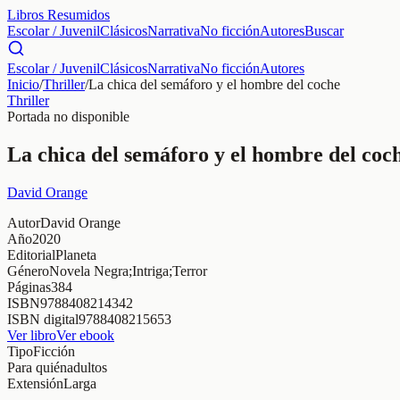
Libros Resumidos
Escolar / Juvenil
Clásicos
Narrativa
No ficción
Autores
Buscar
Escolar / Juvenil
Clásicos
Narrativa
No ficción
Autores
Inicio
/
Thriller
/
La chica del semáforo y el hombre del coche
Thriller
Portada no disponible
La chica del semáforo y el hombre del coc
David Orange
Autor
David Orange
Año
2020
Editorial
Planeta
Género
Novela Negra;Intriga;Terror
Páginas
384
ISBN
9788408214342
ISBN digital
9788408215653
Ver libro
Ver ebook
Tipo
Ficción
Para quién
adultos
Extensión
Larga