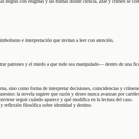
ovelas negras con enigmas y las tramas donde ciencia, azar y crimen se co
simbolismo e interpretación que invitan a leer con atención.
ar patrones y el miedo a que todo sea manipulado— dentro de una ficci
ma, sino como forma de interpretar decisiones, coincidencias y crímene
 asesino: la novela sugiere que razón y deseo nunca avanzan por carrile
nviene seguir cuándo aparece y qué modifica en la lectura del caso.
y reflexión filosófica sobre identidad y destino.