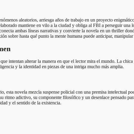
fenómenos aleatorios, arriesga años de trabajo en un proyecto enigmátic
laborado mantiene en vilo a la ciudad y obliga al FBI a perseguir una 
onecta ambas líneas narrativas y convierte la novela en un thriller dond
xión sobre hasta qué punto la mente humana puede anticipar, manipular o
umen
 que intentan alterar la manera en que el lector mira el mundo. La chic
teligencia y la identidad en piezas de una intriga mucho más amplia.
, esta novela mezcla suspense policial con una premisa intelectual poco
a su ritmo adictivo, su componente filosófico y un desenlace pensado par
dad y el sentido de la existencia.