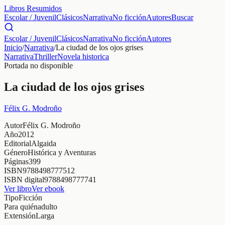
Libros Resumidos
Escolar / Juvenil
Clásicos
Narrativa
No ficción
Autores
Buscar
Escolar / Juvenil
Clásicos
Narrativa
No ficción
Autores
Inicio
/
Narrativa
/
La ciudad de los ojos grises
Narrativa
Thriller
Novela historica
Portada no disponible
La ciudad de los ojos grises
Félix G. Modroño
Autor
Félix G. Modroño
Año
2012
Editorial
Algaida
Género
Histórica y Aventuras
Páginas
399
ISBN
9788498777512
ISBN digital
9788498777741
Ver libro
Ver ebook
Tipo
Ficción
Para quién
adulto
Extensión
Larga