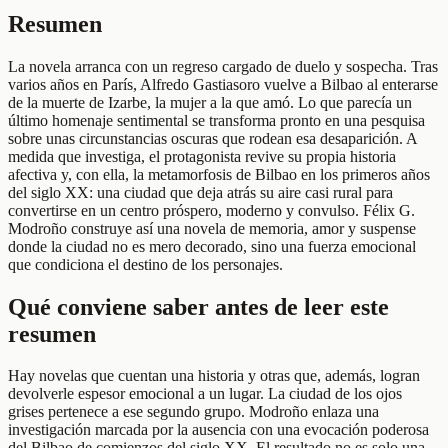
Resumen
La novela arranca con un regreso cargado de duelo y sospecha. Tras
varios años en París, Alfredo Gastiasoro vuelve a Bilbao al enterarse
de la muerte de Izarbe, la mujer a la que amó. Lo que parecía un
último homenaje sentimental se transforma pronto en una pesquisa
sobre unas circunstancias oscuras que rodean esa desaparición. A
medida que investiga, el protagonista revive su propia historia
afectiva y, con ella, la metamorfosis de Bilbao en los primeros años
del siglo XX: una ciudad que deja atrás su aire casi rural para
convertirse en un centro próspero, moderno y convulso. Félix G.
Modroño construye así una novela de memoria, amor y suspense
donde la ciudad no es mero decorado, sino una fuerza emocional
que condiciona el destino de los personajes.
Qué conviene saber antes de leer este
resumen
Hay novelas que cuentan una historia y otras que, además, logran
devolverle espesor emocional a un lugar. La ciudad de los ojos
grises pertenece a ese segundo grupo. Modroño enlaza una
investigación marcada por la ausencia con una evocación poderosa
del Bilbao de comienzos del siglo XX. El resultado no es solo una