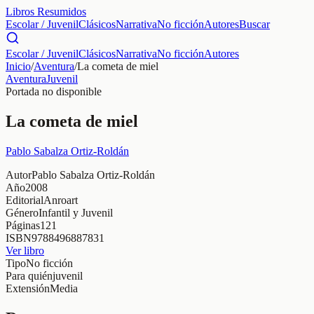
Libros Resumidos
Escolar / Juvenil
Clásicos
Narrativa
No ficción
Autores
Buscar
Escolar / Juvenil
Clásicos
Narrativa
No ficción
Autores
Inicio
/
Aventura
/
La cometa de miel
Aventura
Juvenil
Portada no disponible
La cometa de miel
Pablo Sabalza Ortiz-Roldán
Autor
Pablo Sabalza Ortiz-Roldán
Año
2008
Editorial
Anroart
Género
Infantil y Juvenil
Páginas
121
ISBN
9788496887831
Ver libro
Tipo
No ficción
Para quién
juvenil
Extensión
Media