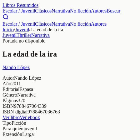
Libros Resumidos
Escolar / Juvenil
Clásicos
Narrativa
No ficción
Autores
Buscar
Escolar / Juvenil
Clásicos
Narrativa
No ficción
Autores
Inicio
/
Juvenil
/
La edad de la ira
Juvenil
Thriller
Narrativa
Portada no disponible
La edad de la ira
Nando López
Autor
Nando López
Año
2011
Editorial
Espasa
Género
Narrativa
Páginas
320
ISBN
9788467064339
ISBN digital
9788467036763
Ver libro
Ver ebook
Tipo
Ficción
Para quién
juvenil
Extensión
Larga