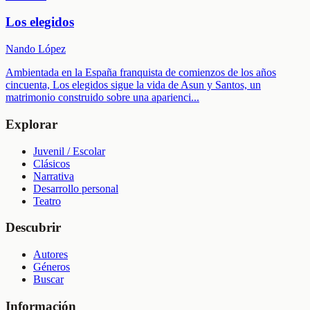
Los elegidos
Nando López
Ambientada en la España franquista de comienzos de los años
cincuenta, Los elegidos sigue la vida de Asun y Santos, un
matrimonio construido sobre una aparienci
...
Explorar
Juvenil / Escolar
Clásicos
Narrativa
Desarrollo personal
Teatro
Descubrir
Autores
Géneros
Buscar
Información