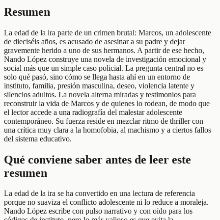
Resumen
La edad de la ira parte de un crimen brutal: Marcos, un adolescente
de dieciséis años, es acusado de asesinar a su padre y dejar
gravemente herido a uno de sus hermanos. A partir de ese hecho,
Nando López construye una novela de investigación emocional y
social más que un simple caso policial. La pregunta central no es
solo qué pasó, sino cómo se llega hasta ahí en un entorno de
instituto, familia, presión masculina, deseo, violencia latente y
silencios adultos. La novela alterna miradas y testimonios para
reconstruir la vida de Marcos y de quienes lo rodean, de modo que
el lector accede a una radiografía del malestar adolescente
contemporáneo. Su fuerza reside en mezclar ritmo de thriller con
una crítica muy clara a la homofobia, al machismo y a ciertos fallos
del sistema educativo.
Qué conviene saber antes de leer este
resumen
La edad de la ira se ha convertido en una lectura de referencia
porque no suaviza el conflicto adolescente ni lo reduce a moraleja.
Nando López escribe con pulso narrativo y con oído para los
códigos de instituto, pero lo más valioso es que evita la