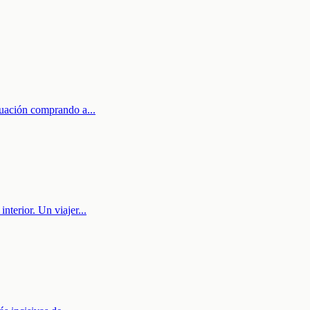
ituación comprando a
...
interior. Un viajer
...