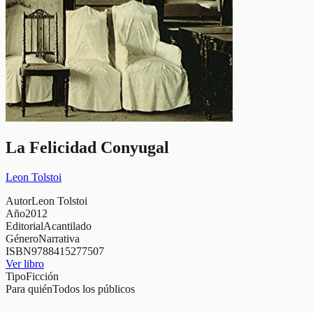
La Felicidad Conyugal
Leon Tolstoi
Autor
Leon Tolstoi
Año
2012
Editorial
Acantilado
Género
Narrativa
ISBN
9788415277507
Ver libro
Tipo
Ficción
Para quién
Todos los públicos