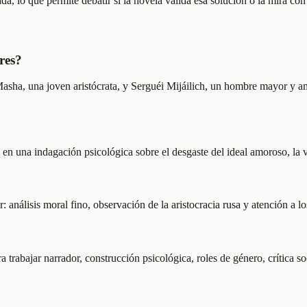
a, lo que permite debatir si la novela valida esa solución o la mira con
res?
Masha, una joven aristócrata, y Serguéi Mijáilich, un hombre mayor y a
n una indagación psicológica sobre el desgaste del ideal amoroso, la vi
 análisis moral fino, observación de la aristocracia rusa y atención a los
 trabajar narrador, construcción psicológica, roles de género, crítica s