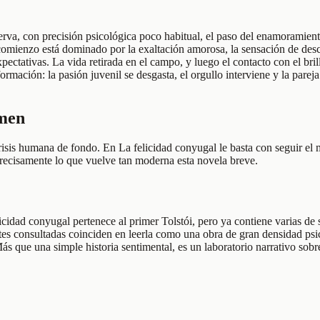
erva, con precisión psicológica poco habitual, el paso del enamoramient
 comienzo está dominado por la exaltación amorosa, la sensación de des
ectativas. La vida retirada en el campo, y luego el contacto con el bril
rmación: la pasión juvenil se desgasta, el orgullo interviene y la par
umen
crisis humana de fondo. En La felicidad conyugal le basta con seguir e
precisamente lo que vuelve tan moderna esta novela breve.
dad conyugal pertenece al primer Tolstói, pero ya contiene varias de s
entes consultadas coinciden en leerla como una obra de gran densidad p
Más que una simple historia sentimental, es un laboratorio narrativo so