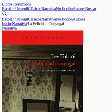
Libros Resumidos
Escolar / Juvenil
Clásicos
Narrativa
No ficción
Autores
Buscar
Escolar / Juvenil
Clásicos
Narrativa
No ficción
Autores
Inicio
/
Narrativa
/
La Felicidad Conyugal
Narrativa