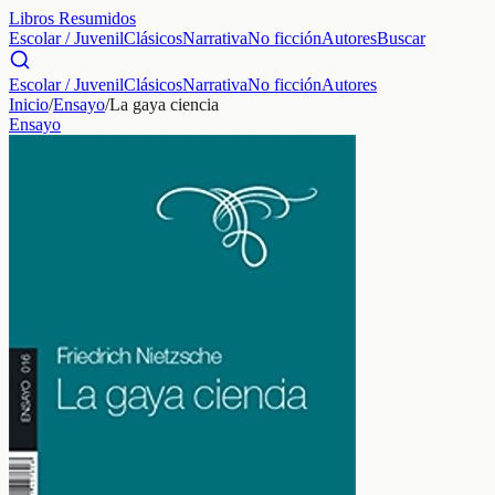
Libros Resumidos
Escolar / Juvenil
Clásicos
Narrativa
No ficción
Autores
Buscar
Escolar / Juvenil
Clásicos
Narrativa
No ficción
Autores
Inicio
/
Ensayo
/
La gaya ciencia
Ensayo