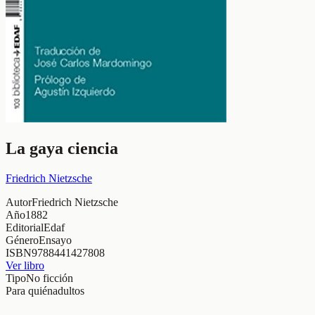
La gaya ciencia
Friedrich Nietzsche
Autor
Friedrich Nietzsche
Año
1882
Editorial
Edaf
Género
Ensayo
ISBN
9788441427808
Ver libro
Tipo
No ficción
Para quién
adultos