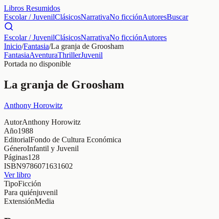
Libros Resumidos
Escolar / Juvenil
Clásicos
Narrativa
No ficción
Autores
Buscar
Escolar / Juvenil
Clásicos
Narrativa
No ficción
Autores
Inicio
/
Fantasia
/
La granja de Groosham
Fantasia
Aventura
Thriller
Juvenil
Portada no disponible
La granja de Groosham
Anthony Horowitz
Autor
Anthony Horowitz
Año
1988
Editorial
Fondo de Cultura Económica
Género
Infantil y Juvenil
Páginas
128
ISBN
9786071631602
Ver libro
Tipo
Ficción
Para quién
juvenil
Extensión
Media