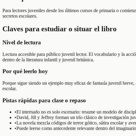
Para lectores juveniles desde los últimos cursos de primaria o comien
secretos escolares.
Claves para estudiar o situar el libro
Nivel de lectura
Lectura accesible para público juvenil lector. El vocabulario y la acci
dentro de la literatura infantil y juvenil británica.
Por qué leerlo hoy
Porque sigue siendo un ejemplo muy eficaz de fantasía juvenil breve, a
escolar.
Pistas rápidas para clase o repaso
•
El internado no es solo escenario: resume un modelo de discipl
•
David, Jill y Jeffrey forman un trío clásico de investigación juv
•
La novela mezcla códigos de terror gótico, sátira escolar y aven
•
Puede leerse como antecedente relevante dentro del imaginario