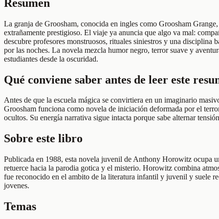
Resumen
La granja de Groosham, conocida en ingles como Groosham Grange, sig
extrañamente prestigioso. El viaje ya anuncia que algo va mal: compañ
descubre profesores monstruosos, rituales siniestros y una disciplina 
por las noches. La novela mezcla humor negro, terror suave y aventura
estudiantes desde la oscuridad.
Qué conviene saber antes de leer este res
Antes de que la escuela mágica se convirtiera en un imaginario masi
Groosham funciona como novela de iniciación deformada por el terror 
ocultos. Su energía narrativa sigue intacta porque sabe alternar tensión
Sobre este libro
Publicada en 1988, esta novela juvenil de Anthony Horowitz ocupa un lu
retuerce hacia la parodia gotica y el misterio. Horowitz combina atmo
fue reconocido en el ambito de la literatura infantil y juvenil y suele
jovenes.
Temas