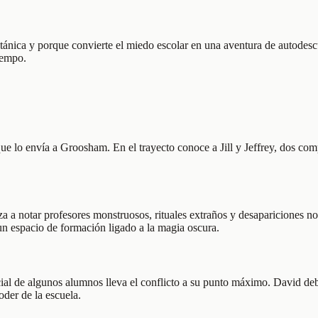
ritánica y porque convierte el miedo escolar en una aventura de autodes
iempo.
a que lo envía a Groosham. En el trayecto conoce a Jill y Jeffrey, dos 
eza a notar profesores monstruosos, rituales extraños y desapariciones n
n espacio de formación ligado a la magia oscura.
ial de algunos alumnos lleva el conflicto a su punto máximo. David debe d
oder de la escuela.