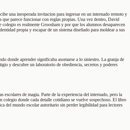
ibe una inesperada invitacion para ingresar en un internado remoto y
da que parece funcionar con reglas propias. Una vez dentro, David
se de colegio es realmente Groosham y por que los alumnos desaparecen
identidad propia y escapar de un sistema diseñado para moldear a sus
do donde aprender significaba asomarse a lo siniestro. La granja de
igio y descubre un laboratorio de obediencia, secretos y poderes
s escolares de magia. Parte de la experiencia del internado, pero la
un colegio donde cada detalle cotidiano se vuelve sospechoso. El libro
ca del mundo escolar autoritario sin perder legibilidad para lectores