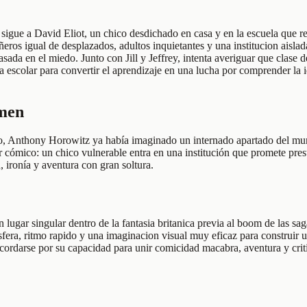
ue a David Eliot, un chico desdichado en casa y en la escuela que rec
eros igual de desplazados, adultos inquietantes y una institucion aisla
basada en el miedo. Junto con Jill y Jeffrey, intenta averiguar que cla
 escolar para convertir el aprendizaje en una lucha por comprender la 
umen
vo, Anthony Horowitz ya había imaginado un internado apartado del mun
cómico: un chico vulnerable entra en una institución que promete prest
, ironía y aventura con gran soltura.
gar singular dentro de la fantasia britanica previa al boom de las saga
sfera, ritmo rapido y una imaginacion visual muy eficaz para construir 
 recordarse por su capacidad para unir comicidad macabra, aventura y criti