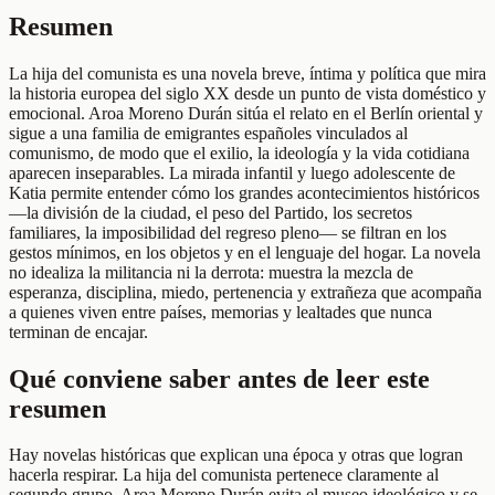
Resumen
La hija del comunista es una novela breve, íntima y política que mira
la historia europea del siglo XX desde un punto de vista doméstico y
emocional. Aroa Moreno Durán sitúa el relato en el Berlín oriental y
sigue a una familia de emigrantes españoles vinculados al
comunismo, de modo que el exilio, la ideología y la vida cotidiana
aparecen inseparables. La mirada infantil y luego adolescente de
Katia permite entender cómo los grandes acontecimientos históricos
—la división de la ciudad, el peso del Partido, los secretos
familiares, la imposibilidad del regreso pleno— se filtran en los
gestos mínimos, en los objetos y en el lenguaje del hogar. La novela
no idealiza la militancia ni la derrota: muestra la mezcla de
esperanza, disciplina, miedo, pertenencia y extrañeza que acompaña
a quienes viven entre países, memorias y lealtades que nunca
terminan de encajar.
Qué conviene saber antes de leer este
resumen
Hay novelas históricas que explican una época y otras que logran
hacerla respirar. La hija del comunista pertenece claramente al
segundo grupo. Aroa Moreno Durán evita el museo ideológico y se