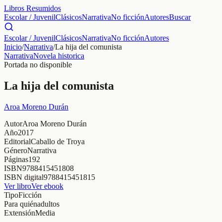
Libros Resumidos
Escolar / Juvenil
Clásicos
Narrativa
No ficción
Autores
Buscar
Escolar / Juvenil
Clásicos
Narrativa
No ficción
Autores
Inicio
/
Narrativa
/
La hija del comunista
Narrativa
Novela historica
Portada no disponible
La hija del comunista
Aroa Moreno Durán
Autor
Aroa Moreno Durán
Año
2017
Editorial
Caballo de Troya
Género
Narrativa
Páginas
192
ISBN
9788415451808
ISBN digital
9788415451815
Ver libro
Ver ebook
Tipo
Ficción
Para quién
adultos
Extensión
Media