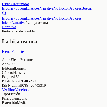
Libros Resumidos
Escolar / Juvenil
Clásicos
Narrativa
No ficción
Autores
Buscar
Escolar / Juvenil
Clásicos
Narrativa
No ficción
Autores
Inicio
/
Narrativa
/
La hija oscura
Narrativa
Portada no disponible
La hija oscura
Elena Ferrante
Autor
Elena Ferrante
Año
2006
Editorial
Lumen
Género
Narrativa
Páginas
158
ISBN
9788426405289
ISBN digital
9788426405319
Ver libro
Ver ebook
Tipo
Ficción
Para quién
adulto
Extensión
Media