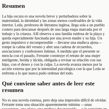
Resumen
La hija oscura es una novela breve y perturbadora sobre la
maternidad, la identidad y las zonas menos confesables de la vida
interior. Leda, profesora de literatura inglesa, llega sola a un pueblo
costero para descansar después de una larga etapa marcada por el
trabajo y la crianza. Allí observa a una familia ruidosa de la playa y
queda especialmente fascinada por una joven madre y su hija. Un
gesto impulsivo e incomprensible —llevarse una muñeca ajena—
rompe la calma del verano y abre una cadena de recuerdos,
asociaciones y confesiones íntimas. A medida que el presente se
mezcla con el pasado, Ferrante construye el retrato de una mujer
inteligente, herida y lúcida, obligada a revisar su relación con sus
hijas, con el deseo y con la culpa. La novela avanza menos por la
acción externa que por la intensidad psicológica con la que Leda se
enfrenta a lo que nunca pudo ordenar del todo.
Qué conviene saber antes de leer este
resumen
No es una novela extensa, pero deja una impresión difícil de olvidar.
Ferrante toma una situación aparentemente mínima —unas
vacaciones, una playa, una muñeca desaparecida— y la convierte en