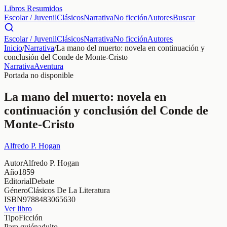
Libros Resumidos
Escolar / Juvenil
Clásicos
Narrativa
No ficción
Autores
Buscar
Escolar / Juvenil
Clásicos
Narrativa
No ficción
Autores
Inicio
/
Narrativa
/
La mano del muerto: novela en continuación y
conclusión del Conde de Monte-Cristo
Narrativa
Aventura
Portada no disponible
La mano del muerto: novela en
continuación y conclusión del Conde de
Monte-Cristo
Alfredo P. Hogan
Autor
Alfredo P. Hogan
Año
1859
Editorial
Debate
Género
Clásicos De La Literatura
ISBN
9788483065630
Ver libro
Tipo
Ficción
Para quién
adulto