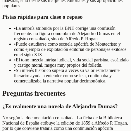
maestras, sino desde sus márgenes editoriales y sus apropiaciones
populares.
Pistas rápidas para clase o repaso
•
La autoría atribuida por la BNE corrige una confusión
frecuente: no figura como obra de Alejandro Dumas en el
registro consultado, sino de Alfredo P. Hogan.
•
Puede estudiarse como secuela apócrifa de Montecristo y
como ejemplo de explotación editorial de personajes exitosos
en el siglo XIX.
•
El tono mezcla intriga judicial, vida social parisina, escándalo
y castigo moral, rasgos muy propios del folletín.
•
Su interés histórico supera a veces su valor estrictamente
literario: ayuda a entender cómo se leía, continuaba y
comercializaba la narrativa popular decimonónica.
Preguntas frecuentes
¿Es realmente una novela de Alejandro Dumas?
No según la documentación consultada. La ficha de la Biblioteca
Nacional de España atribuye la edición de 1859 a Alfredo P. Hogan,
por lo que conviene tratarla como una continuación apócrifa