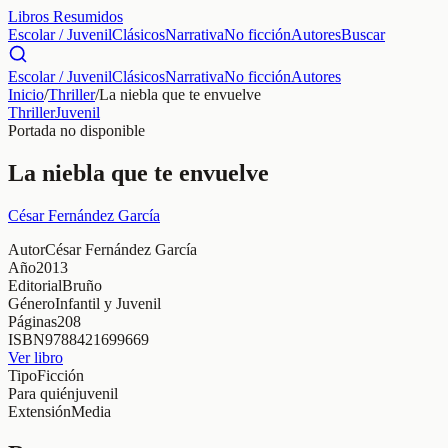
Libros Resumidos
Escolar / Juvenil
Clásicos
Narrativa
No ficción
Autores
Buscar
Escolar / Juvenil
Clásicos
Narrativa
No ficción
Autores
Inicio
/
Thriller
/
La niebla que te envuelve
Thriller
Juvenil
Portada no disponible
La niebla que te envuelve
César Fernández García
Autor
César Fernández García
Año
2013
Editorial
Bruño
Género
Infantil y Juvenil
Páginas
208
ISBN
9788421699669
Ver libro
Tipo
Ficción
Para quién
juvenil
Extensión
Media