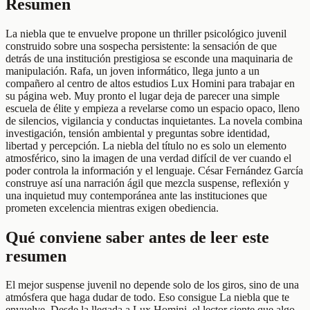
Resumen
La niebla que te envuelve propone un thriller psicológico juvenil
construido sobre una sospecha persistente: la sensación de que
detrás de una institución prestigiosa se esconde una maquinaria de
manipulación. Rafa, un joven informático, llega junto a un
compañero al centro de altos estudios Lux Homini para trabajar en
su página web. Muy pronto el lugar deja de parecer una simple
escuela de élite y empieza a revelarse como un espacio opaco, lleno
de silencios, vigilancia y conductas inquietantes. La novela combina
investigación, tensión ambiental y preguntas sobre identidad,
libertad y percepción. La niebla del título no es solo un elemento
atmosférico, sino la imagen de una verdad difícil de ver cuando el
poder controla la información y el lenguaje. César Fernández García
construye así una narración ágil que mezcla suspense, reflexión y
una inquietud muy contemporánea ante las instituciones que
prometen excelencia mientras exigen obediencia.
Qué conviene saber antes de leer este
resumen
El mejor suspense juvenil no depende solo de los giros, sino de una
atmósfera que haga dudar de todo. Eso consigue La niebla que te
envuelve. Desde la llegada a Lux Homini, el lector siente que algo