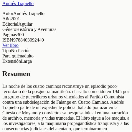
Andrés Trapiello
Autor
Andrés Trapiello
Año
2001
Editorial
Aguilar
Género
Histórica y Aventuras
Páginas
300
ISBN
9788403092440
Ver libro
Tipo
No ficción
Para quién
adulto
Extensión
Larga
Resumen
La noche de los cuatro caminos reconstruye un episodio poco
recordado de la posguerra madrileña: el asalto cometido en 1945 por
un grupo de guerrilleros urbanos vinculados al Partido Comunista
contra una subdelegación de Falange en Cuatro Caminos. Andrés
Trapiello parte de un expediente policial hallado por azar en la
Cuesta de Moyano y convierte esa pesquisa inicial en una narración
de archivo, memoria y vidas truncadas. El libro sigue a los maquis, a
los investigadores, a la maquinaria propagandística franquista y a las
consecuencias judiciales del atentado, que terminaron en