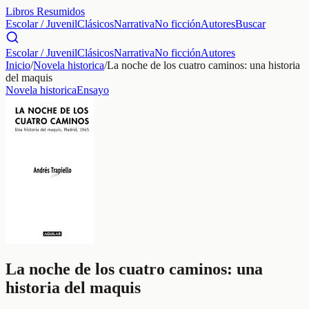
Libros Resumidos
Escolar / Juvenil
Clásicos
Narrativa
No ficción
Autores
Buscar
Escolar / Juvenil
Clásicos
Narrativa
No ficción
Autores
Inicio
/
Novela historica
/
La noche de los cuatro caminos: una historia
del maquis
Novela historica
Ensayo
La noche de los cuatro caminos: una
historia del maquis