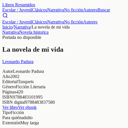
Libros Resumidos
Escolar / Juvenil
Clásicos
Narrativa
No ficción
Autores
Buscar
Escolar / Juvenil
Clásicos
Narrativa
No ficción
Autores
Inicio
/
Narrativa
/
La novela de mi vida
Narrativa
Novela historica
Portada no disponible
La novela de mi vida
Leonardo Padura
Autor
Leonardo Padura
Año
2002
Editorial
Tusquets
Género
Ficción Literaria
Páginas
420
ISBN
9788483101995
ISBN digital
9788483837580
Ver libro
Ver ebook
Tipo
Ficción
Para quién
adulto
Extensión
Muy larga