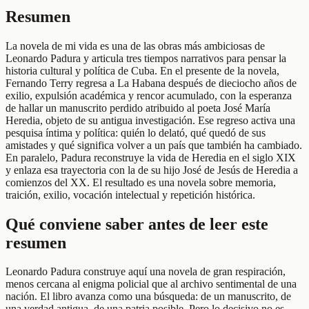
Resumen
La novela de mi vida es una de las obras más ambiciosas de
Leonardo Padura y articula tres tiempos narrativos para pensar la
historia cultural y política de Cuba. En el presente de la novela,
Fernando Terry regresa a La Habana después de dieciocho años de
exilio, expulsión académica y rencor acumulado, con la esperanza
de hallar un manuscrito perdido atribuido al poeta José María
Heredia, objeto de su antigua investigación. Ese regreso activa una
pesquisa íntima y política: quién lo delató, qué quedó de sus
amistades y qué significa volver a un país que también ha cambiado.
En paralelo, Padura reconstruye la vida de Heredia en el siglo XIX
y enlaza esa trayectoria con la de su hijo José de Jesús de Heredia a
comienzos del XX. El resultado es una novela sobre memoria,
traición, exilio, vocación intelectual y repetición histórica.
Qué conviene saber antes de leer este
resumen
Leonardo Padura construye aquí una novela de gran respiración,
menos cercana al enigma policial que al archivo sentimental de una
nación. El libro avanza como una búsqueda: de un manuscrito, de
una verdad antigua, de una patria posible. Pero lo decisivo no es