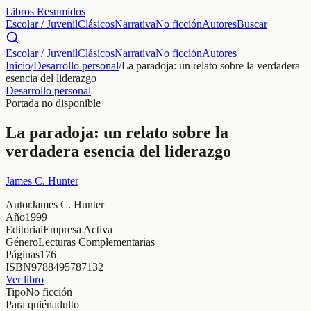
Libros Resumidos
Escolar / Juvenil
Clásicos
Narrativa
No ficción
Autores
Buscar
Escolar / Juvenil
Clásicos
Narrativa
No ficción
Autores
Inicio
/
Desarrollo personal
/
La paradoja: un relato sobre la verdadera
esencia del liderazgo
Desarrollo personal
Portada no disponible
La paradoja: un relato sobre la
verdadera esencia del liderazgo
James C. Hunter
Autor
James C. Hunter
Año
1999
Editorial
Empresa Activa
Género
Lecturas Complementarias
Páginas
176
ISBN
9788495787132
Ver libro
Tipo
No ficción
Para quién
adulto