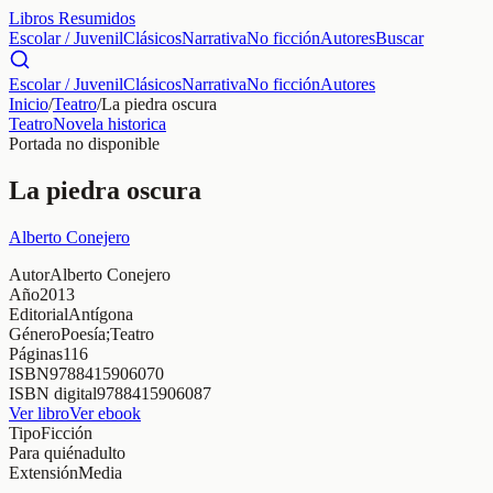
Libros Resumidos
Escolar / Juvenil
Clásicos
Narrativa
No ficción
Autores
Buscar
Escolar / Juvenil
Clásicos
Narrativa
No ficción
Autores
Inicio
/
Teatro
/
La piedra oscura
Teatro
Novela historica
Portada no disponible
La piedra oscura
Alberto Conejero
Autor
Alberto Conejero
Año
2013
Editorial
Antígona
Género
Poesía;Teatro
Páginas
116
ISBN
9788415906070
ISBN digital
9788415906087
Ver libro
Ver ebook
Tipo
Ficción
Para quién
adulto
Extensión
Media