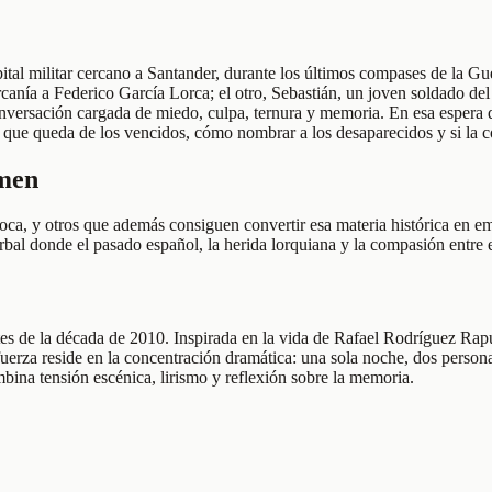
pital militar cercano a Santander, durante los últimos compases de la 
anía a Federico García Lorca; el otro, Sebastián, un joven soldado del
nversación cargada de miedo, culpa, ternura y memoria. En esa espera d
 que queda de los vencidos, cómo nombrar a los desaparecidos y si la c
umen
ca, y otros que además consiguen convertir esa materia histórica en e
al donde el pasado español, la herida lorquiana y la compasión entre e
ntes de la década de 2010. Inspirada en la vida de Rafael Rodríguez Ra
u fuerza reside en la concentración dramática: una sola noche, dos perso
bina tensión escénica, lirismo y reflexión sobre la memoria.