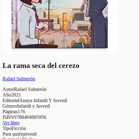
La rama seca del cerezo
Rafael Salmerón
Autor
Rafael Salmerón
Año
2021
Editorial
Anaya Infantil Y Juvenil
Género
Infantil y Juvenil
Páginas
176
ISBN
9788469885956
Ver libro
Tipo
Ficción
Para quién
juvenil