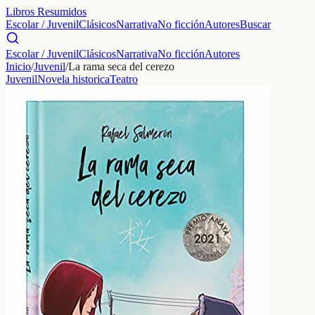
Libros Resumidos
Escolar / Juvenil
Clásicos
Narrativa
No ficción
Autores
Buscar
Escolar / Juvenil
Clásicos
Narrativa
No ficción
Autores
Inicio
/
Juvenil
/
La rama seca del cerezo
Juvenil
Novela historica
Teatro