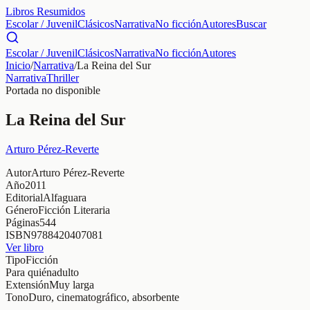
Libros Resumidos
Escolar / Juvenil
Clásicos
Narrativa
No ficción
Autores
Buscar
Escolar / Juvenil
Clásicos
Narrativa
No ficción
Autores
Inicio
/
Narrativa
/
La Reina del Sur
Narrativa
Thriller
Portada no disponible
La Reina del Sur
Arturo Pérez-Reverte
Autor
Arturo Pérez-Reverte
Año
2011
Editorial
Alfaguara
Género
Ficción Literaria
Páginas
544
ISBN
9788420407081
Ver libro
Tipo
Ficción
Para quién
adulto
Extensión
Muy larga
Tono
Duro, cinematográfico, absorbente