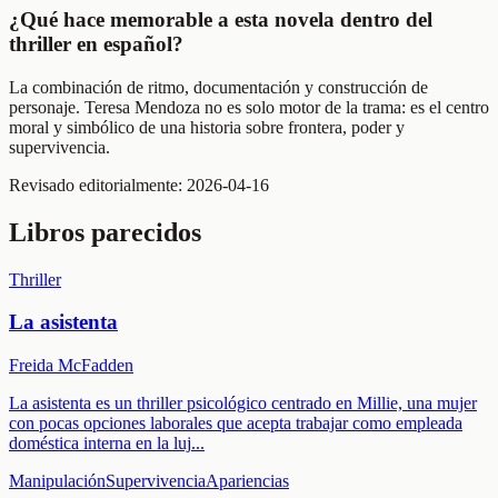
¿Qué hace memorable a esta novela dentro del
thriller en español?
La combinación de ritmo, documentación y construcción de
personaje. Teresa Mendoza no es solo motor de la trama: es el centro
moral y simbólico de una historia sobre frontera, poder y
supervivencia.
Revisado editorialmente:
2026-04-16
Libros parecidos
Thriller
La asistenta
Freida McFadden
La asistenta es un thriller psicológico centrado en Millie, una mujer
con pocas opciones laborales que acepta trabajar como empleada
doméstica interna en la luj
...
Manipulación
Supervivencia
Apariencias