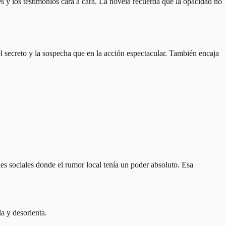
s y los testimonios cara a cara. La novela recuerda que la opacidad no
el secreto y la sospecha que en la acción espectacular. También encaja
des sociales donde el rumor local tenía un poder absoluto. Esa
a y desorienta.