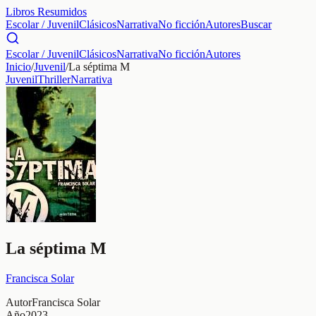
Libros Resumidos
Escolar / Juvenil
Clásicos
Narrativa
No ficción
Autores
Buscar
Escolar / Juvenil
Clásicos
Narrativa
No ficción
Autores
Inicio
/
Juvenil
/
La séptima M
Juvenil
Thriller
Narrativa
La séptima M
Francisca Solar
Autor
Francisca Solar
Año
2023