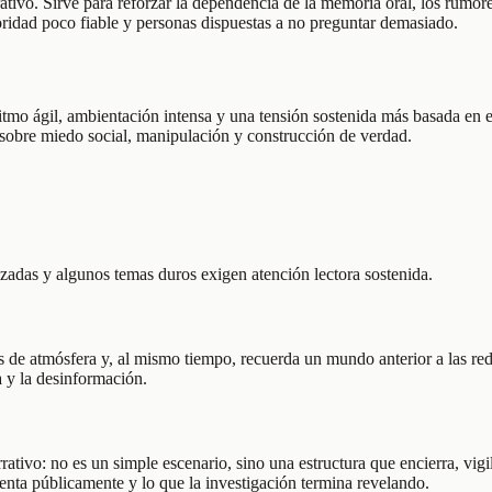
ativo. Sirve para reforzar la dependencia de la memoria oral, los rumore
oridad poco fiable y personas dispuestas a no preguntar demasiado.
 ritmo ágil, ambientación intensa y una tensión sostenida más basada en 
 sobre miedo social, manipulación y construcción de verdad.
ruzadas y algunos temas duros exigen atención lectora sostenida.
les de atmósfera y, al mismo tiempo, recuerda un mundo anterior a las re
a y la desinformación.
ivo: no es un simple escenario, sino una estructura que encierra, vigil
menta públicamente y lo que la investigación termina revelando.