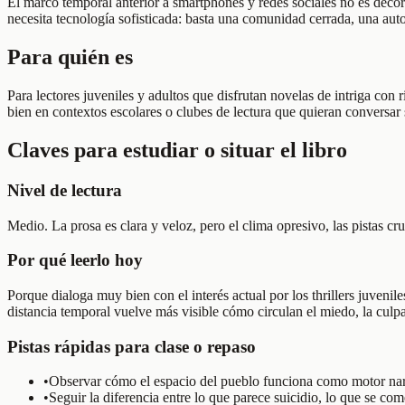
El marco temporal anterior a smartphones y redes sociales no es decor
necesita tecnología sofisticada: basta una comunidad cerrada, una aut
Para quién es
Para lectores juveniles y adultos que disfrutan novelas de intriga con
bien en contextos escolares o clubes de lectura que quieran conversar
Claves para estudiar o situar el libro
Nivel de lectura
Medio. La prosa es clara y veloz, pero el clima opresivo, las pistas c
Por qué leerlo hoy
Porque dialoga muy bien con el interés actual por los thrillers juveni
distancia temporal vuelve más visible cómo circulan el miedo, la culp
Pistas rápidas para clase o repaso
•
Observar cómo el espacio del pueblo funciona como motor narrat
•
Seguir la diferencia entre lo que parece suicidio, lo que se co