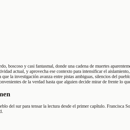
medo, boscoso y casi fantasmal, donde una cadena de muertes aparentem
ividad actual, y aprovecha ese contexto para intensificar el aislamiento
 la que la investigación avanza entre pistas ambiguas, silencios del pueb
venientes de la verdad hasta que alguien decide mirar de frente lo que 
umen
lo del sur para tensar la lectura desde el primer capítulo. Francisca So
d.