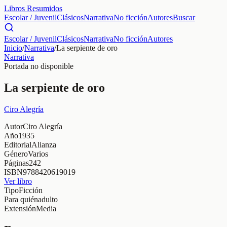
Libros Resumidos
Escolar / Juvenil
Clásicos
Narrativa
No ficción
Autores
Buscar
Escolar / Juvenil
Clásicos
Narrativa
No ficción
Autores
Inicio
/
Narrativa
/
La serpiente de oro
Narrativa
Portada no disponible
La serpiente de oro
Ciro Alegría
Autor
Ciro Alegría
Año
1935
Editorial
Alianza
Género
Varios
Páginas
242
ISBN
9788420619019
Ver libro
Tipo
Ficción
Para quién
adulto
Extensión
Media