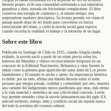
literario propio: el de una comunidad enfrentada a una naturaleza
grandiosa y dura, narrada sin folclorismo complaciente. El libro
conserva una energía de comienzo y, al mismo tiempo, una
sorprendente madurez descriptiva. Su lectura permite ver cómo el
paisaje puede dejar de ser fondo para convertirse en fuerza
estructurante del relato, y cómo la novela social gana espesor
cuando escucha la oralidad, el trabajo y la memoria de un lugar.
Sobre este libro
Publicada en Santiago de Chile en 1935, cuando Alegría estaba
exiliado, la novela nació a partir de un relato previo sobre los
balseros del Marañón y obtuvo reconocimiento temprano en un
concurso de la Editorial Nascimento. Britannica y otras fuentes la
sitúan como la primera gran aparición del autor antes de Los perros
hambrientos y El mundo es ancho y ajeno. Su importancia histórica
es doble: por un lado, afirma una mirada literaria sobre el norte
peruano que integra paisaje, oralidad y comunidad; por otro, muestra
una variante del indigenismo menos panfletaria que otras, más atenta
a la vida material y simbólica de una colectividad concreta. Leerla
hoy permite entender cómo la novela latinoamericana del siglo XX
articuló territorio, trabajo, mito y conflicto social sin separar nunca
del todo la aventura del examen cultural.