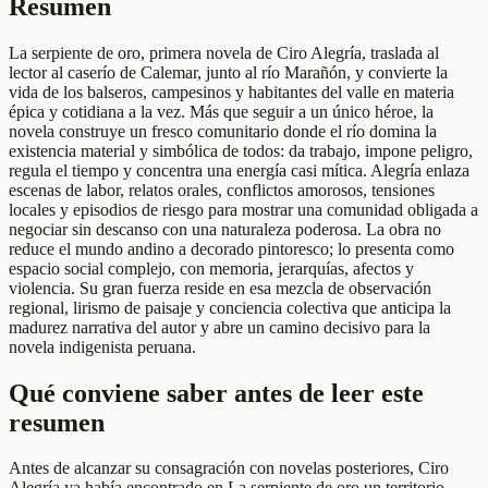
Resumen
La serpiente de oro, primera novela de Ciro Alegría, traslada al
lector al caserío de Calemar, junto al río Marañón, y convierte la
vida de los balseros, campesinos y habitantes del valle en materia
épica y cotidiana a la vez. Más que seguir a un único héroe, la
novela construye un fresco comunitario donde el río domina la
existencia material y simbólica de todos: da trabajo, impone peligro,
regula el tiempo y concentra una energía casi mítica. Alegría enlaza
escenas de labor, relatos orales, conflictos amorosos, tensiones
locales y episodios de riesgo para mostrar una comunidad obligada a
negociar sin descanso con una naturaleza poderosa. La obra no
reduce el mundo andino a decorado pintoresco; lo presenta como
espacio social complejo, con memoria, jerarquías, afectos y
violencia. Su gran fuerza reside en esa mezcla de observación
regional, lirismo de paisaje y conciencia colectiva que anticipa la
madurez narrativa del autor y abre un camino decisivo para la
novela indigenista peruana.
Qué conviene saber antes de leer este
resumen
Antes de alcanzar su consagración con novelas posteriores, Ciro
Alegría ya había encontrado en La serpiente de oro un territorio