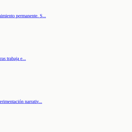
enimiento permanente. S
...
ras trabaja e
...
erimentación narrativ
...