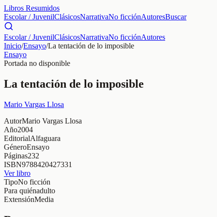
Libros Resumidos
Escolar / Juvenil
Clásicos
Narrativa
No ficción
Autores
Buscar
Escolar / Juvenil
Clásicos
Narrativa
No ficción
Autores
Inicio
/
Ensayo
/
La tentación de lo imposible
Ensayo
Portada no disponible
La tentación de lo imposible
Mario Vargas Llosa
Autor
Mario Vargas Llosa
Año
2004
Editorial
Alfaguara
Género
Ensayo
Páginas
232
ISBN
9788420427331
Ver libro
Tipo
No ficción
Para quién
adulto
Extensión
Media