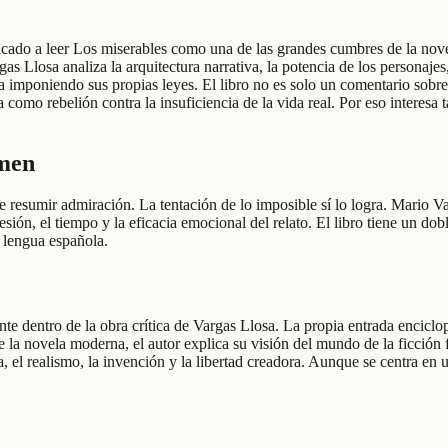
cado a leer Los miserables como una de las grandes cumbres de la novel
as Llosa analiza la arquitectura narrativa, la potencia de los personajes
a imponiendo sus propias leyes. El libro no es solo un comentario sobre
a como rebelión contra la insuficiencia de la vida real. Por eso interes
umen
 resumir admiración. La tentación de lo imposible sí lo logra. Mario V
resión, el tiempo y la eficacia emocional del relato. El libro tiene un d
 lengua española.
 dentro de la obra crítica de Vargas Llosa. La propia entrada enciclopé
a novela moderna, el autor explica su visión del mundo de la ficción fre
 el realismo, la invención y la libertad creadora. Aunque se centra en u