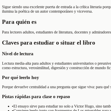
Sigue siendo una excelente puerta de entrada a la crítica literaria po
ilumina la poética de un autor contemporáneo y viceversa.
Para quién es
Para lectores adultos, estudiantes de literatura, docentes y admirador
Claves para estudiar o situar el libro
Nivel de lectura
Lectura media-alta para adultos y estudiantes universitarios o preuniver
como estructura, verosimilitud, digresión y construcción de mundo fict
Por qué leerlo hoy
Porque devuelve centralidad a una pregunta que sigue viva: para qué s
Pistas rápidas para clase o repaso
•
El ensayo sirve para estudiar no solo a Victor Hugo, sino tamb
•
Conviene leerlo junto con fragmentos de Los miserables para ve