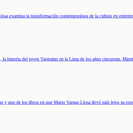
Llosa examina la transformación contemporánea de la cultura en entret
a, la historia del joven Varguitas en la Lima de los años cincuenta. Mient
o y uno de los libros en que Mario Vargas Llosa llevó más lejos su exp