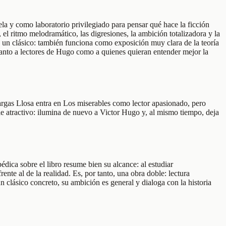
a y como laboratorio privilegiado para pensar qué hace la ficción
, el ritmo melodramático, las digresiones, la ambición totalizadora y la
 un clásico: también funciona como exposición muy clara de la teoría
a tanto a lectores de Hugo como a quienes quieran entender mejor la
argas Llosa entra en Los miserables como lector apasionado, pero
oble atractivo: ilumina de nuevo a Victor Hugo y, al mismo tiempo, deja
dica sobre el libro resume bien su alcance: al estudiar
nte al de la realidad. Es, por tanto, una obra doble: lectura
n clásico concreto, su ambición es general y dialoga con la historia