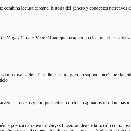
rque combina lectura cercana, historia del género y conceptos narrativo
es de Vargas Llosa o Victor Hugo que busquen una lectura crítica seria s
sitarios avanzados. El estilo es claro, pero presupone interés por la crít
icio.
irven las novelas y por qué ciertos mundos imaginarios resultan más in
ién la poética narrativa de Vargas Llosa: su idea de la ficción como in
r cómo pasa del comentario admirativo al análisis técnico de estructura