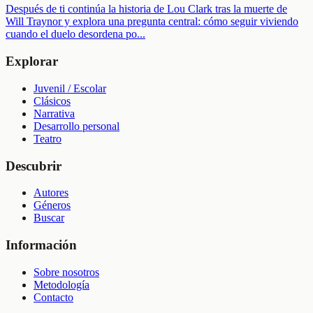
Después de ti continúa la historia de Lou Clark tras la muerte de
Will Traynor y explora una pregunta central: cómo seguir viviendo
cuando el duelo desordena po
...
Explorar
Juvenil / Escolar
Clásicos
Narrativa
Desarrollo personal
Teatro
Descubrir
Autores
Géneros
Buscar
Información
Sobre nosotros
Metodología
Contacto