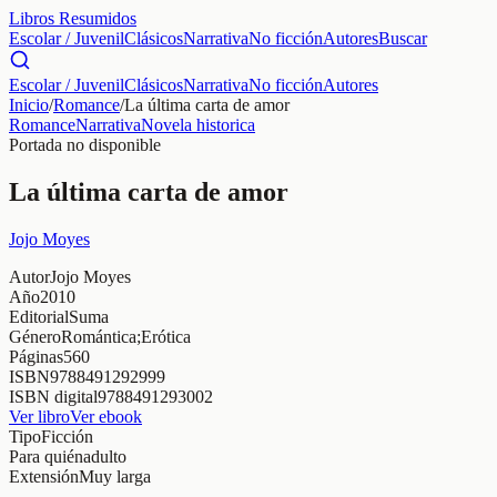
Libros Resumidos
Escolar / Juvenil
Clásicos
Narrativa
No ficción
Autores
Buscar
Escolar / Juvenil
Clásicos
Narrativa
No ficción
Autores
Inicio
/
Romance
/
La última carta de amor
Romance
Narrativa
Novela historica
Portada no disponible
La última carta de amor
Jojo Moyes
Autor
Jojo Moyes
Año
2010
Editorial
Suma
Género
Romántica;Erótica
Páginas
560
ISBN
9788491292999
ISBN digital
9788491293002
Ver libro
Ver ebook
Tipo
Ficción
Para quién
adulto
Extensión
Muy larga