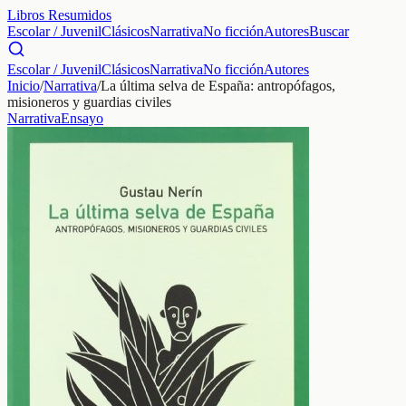
Libros Resumidos
Escolar / Juvenil
Clásicos
Narrativa
No ficción
Autores
Buscar
Escolar / Juvenil
Clásicos
Narrativa
No ficción
Autores
Inicio
/
Narrativa
/
La última selva de España: antropófagos,
misioneros y guardias civiles
Narrativa
Ensayo