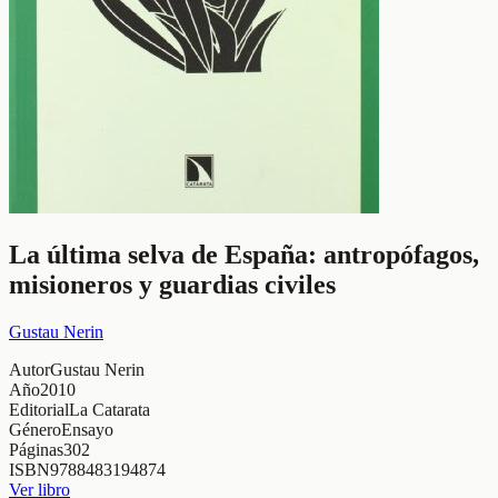
La última selva de España: antropófagos,
misioneros y guardias civiles
Gustau Nerin
Autor
Gustau Nerin
Año
2010
Editorial
La Catarata
Género
Ensayo
Páginas
302
ISBN
9788483194874
Ver libro