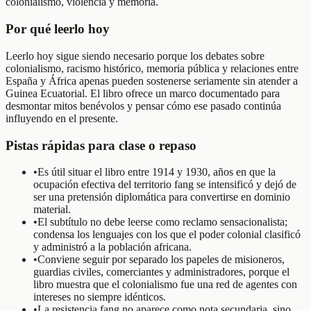
colonialismo, violencia y memoria.
Por qué leerlo hoy
Leerlo hoy sigue siendo necesario porque los debates sobre
colonialismo, racismo histórico, memoria pública y relaciones entre
España y África apenas pueden sostenerse seriamente sin atender a
Guinea Ecuatorial. El libro ofrece un marco documentado para
desmontar mitos benévolos y pensar cómo ese pasado continúa
influyendo en el presente.
Pistas rápidas para clase o repaso
•
Es útil situar el libro entre 1914 y 1930, años en que la
ocupación efectiva del territorio fang se intensificó y dejó de
ser una pretensión diplomática para convertirse en dominio
material.
•
El subtítulo no debe leerse como reclamo sensacionalista;
condensa los lenguajes con los que el poder colonial clasificó
y administró a la población africana.
•
Conviene seguir por separado los papeles de misioneros,
guardias civiles, comerciantes y administradores, porque el
libro muestra que el colonialismo fue una red de agentes con
intereses no siempre idénticos.
•
La resistencia fang no aparece como nota secundaria, sino