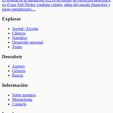
El enigma de la habitación 622 es un thriller de estructura laberíntica
en el que Joël Dicker combina crimen, sátira del mundo financiero y
juego metaliterario.
...
Explorar
Juvenil / Escolar
Clásicos
Narrativa
Desarrollo personal
Teatro
Descubrir
Autores
Géneros
Buscar
Información
Sobre nosotros
Metodología
Contacto