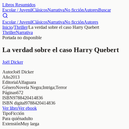
Libros Resumidos
Escolar / Juvenil
Clásicos
Narrativa
No ficción
Autores
Buscar
Escolar / Juvenil
Clásicos
Narrativa
No ficción
Autores
Inicio
/
Thriller
/
La verdad sobre el caso Harry Quebert
Thriller
Narrativa
Portada no disponible
La verdad sobre el caso Harry Quebert
Joël Dicker
Autor
Joël Dicker
Año
2013
Editorial
Alfaguara
Género
Novela Negra;Intriga;Terror
Páginas
672
ISBN
9788420414836
ISBN digital
9788420414836
Ver libro
Ver ebook
Tipo
Ficción
Para quién
adulto
Extensión
Muy larga