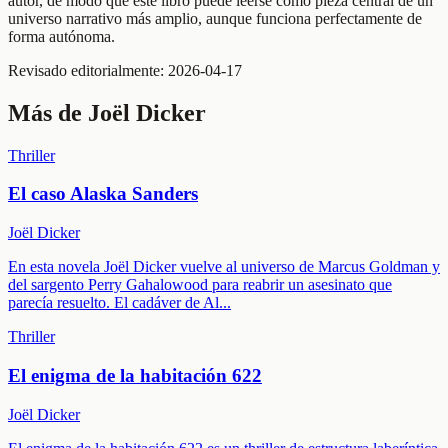
autor, de modo que este libro puede leerse como pieza central de un
universo narrativo más amplio, aunque funciona perfectamente de
forma autónoma.
Revisado editorialmente:
2026-04-17
Más de
Joël Dicker
Thriller
El caso Alaska Sanders
Joël Dicker
En esta novela Joël Dicker vuelve al universo de Marcus Goldman y
del sargento Perry Gahalowood para reabrir un asesinato que
parecía resuelto. El cadáver de Al
...
Thriller
El enigma de la habitación 622
Joël Dicker