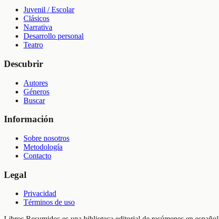
Juvenil / Escolar
Clásicos
Narrativa
Desarrollo personal
Teatro
Descubrir
Autores
Géneros
Buscar
Información
Sobre nosotros
Metodología
Contacto
Legal
Privacidad
Términos de uso
Libros Resumidos es una biblioteca editorial de resúmenes en español.