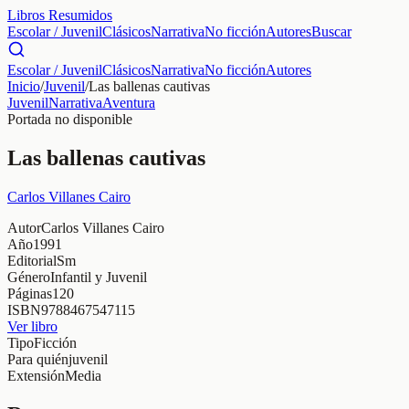
Libros Resumidos
Escolar / Juvenil
Clásicos
Narrativa
No ficción
Autores
Buscar
Escolar / Juvenil
Clásicos
Narrativa
No ficción
Autores
Inicio
/
Juvenil
/
Las ballenas cautivas
Juvenil
Narrativa
Aventura
Portada no disponible
Las ballenas cautivas
Carlos Villanes Cairo
Autor
Carlos Villanes Cairo
Año
1991
Editorial
Sm
Género
Infantil y Juvenil
Páginas
120
ISBN
9788467547115
Ver libro
Tipo
Ficción
Para quién
juvenil
Extensión
Media