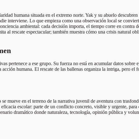
daridad humana situada en el extremo norte. Yak y su abuelo descubren a
i nadie interviene. Lo que empieza como una observación local se convi
conciencia ambiental: cada decisión importa, el tiempo corre en contra d
ita al rescate espectacular; también muestra cómo una crisis natural obl
umen
vas pertenece a ese grupo. Su fuerza no está en acumular datos sobre el 
de la acción humana. El rescate de las ballenas organiza la intriga, per
 se mueve en el terreno de la narrativa juvenil de aventura con trasfon
ficacia escolar: parte de un conflicto concreto, visible y urgente, para
scenario dramático donde naturaleza, tecnología, opinión pública y volun