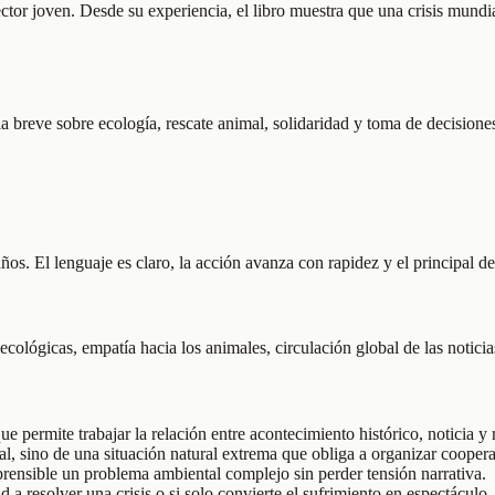
 lector joven. Desde su experiencia, el libro muestra que una crisis mu
 breve sobre ecología, rescate animal, solidaridad y toma de decisiones
ños. El lenguaje es claro, la acción avanza con rapidez y el principal de
ecológicas, empatía hacia los animales, circulación global de las notici
 permite trabajar la relación entre acontecimiento histórico, noticia y r
l, sino de una situación natural extrema que obliga a organizar coopera
rensible un problema ambiental complejo sin perder tensión narrativa.
d a resolver una crisis o si solo convierte el sufrimiento en espectáculo.