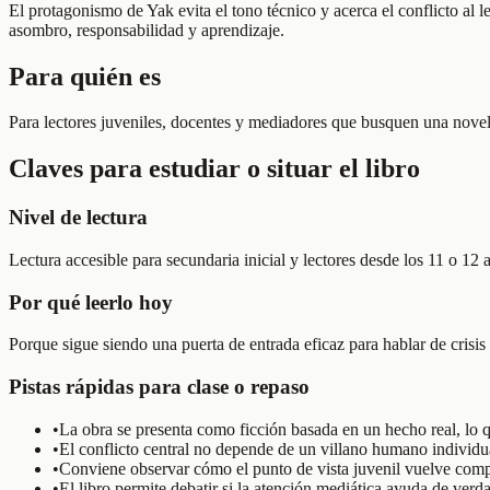
El protagonismo de Yak evita el tono técnico y acerca el conflicto al
asombro, responsabilidad y aprendizaje.
Para quién es
Para lectores juveniles, docentes y mediadores que busquen una novela
Claves para estudiar o situar el libro
Nivel de lectura
Lectura accesible para secundaria inicial y lectores desde los 11 o 12 a
Por qué leerlo hoy
Porque sigue siendo una puerta de entrada eficaz para hablar de crisis 
Pistas rápidas para clase o repaso
•
La obra se presenta como ficción basada en un hecho real, lo que
•
El conflicto central no depende de un villano humano individua
•
Conviene observar cómo el punto de vista juvenil vuelve comp
•
El libro permite debatir si la atención mediática ayuda de verda