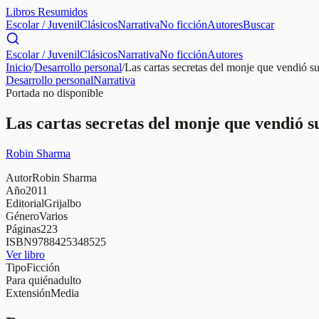
Libros Resumidos
Escolar / Juvenil
Clásicos
Narrativa
No ficción
Autores
Buscar
Escolar / Juvenil
Clásicos
Narrativa
No ficción
Autores
Inicio
/
Desarrollo personal
/
Las cartas secretas del monje que vendió su
Desarrollo personal
Narrativa
Portada no disponible
Las cartas secretas del monje que vendió s
Robin Sharma
Autor
Robin Sharma
Año
2011
Editorial
Grijalbo
Género
Varios
Páginas
223
ISBN
9788425348525
Ver libro
Tipo
Ficción
Para quién
adulto
Extensión
Media