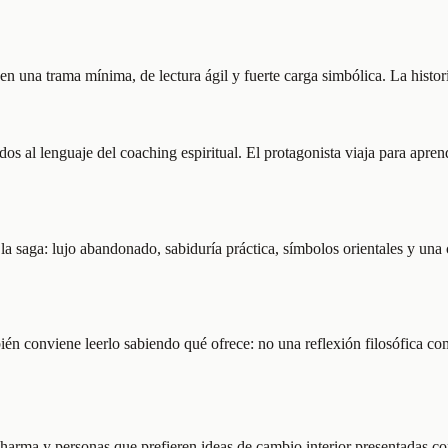
a en una trama mínima, de lectura ágil y fuerte carga simbólica. La histo
dos al lenguaje del coaching espiritual. El protagonista viaja para apren
e la saga: lujo abandonado, sabiduría práctica, símbolos orientales y un
én conviene leerlo sabiendo qué ofrece: no una reflexión filosófica com
 Sharma y personas que prefieren ideas de cambio interior presentadas 