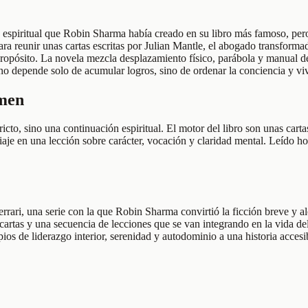
o espiritual que Robin Sharma había creado en su libro más famoso, per
ara reunir unas cartas escritas por Julian Mantle, el abogado transform
propósito. La novela mezcla desplazamiento físico, parábola y manual de v
no depende solo de acumular logros, sino de ordenar la conciencia y viv
umen
icto, sino una continuación espiritual. El motor del libro son unas cart
je en una lección sobre carácter, vocación y claridad mental. Leído hoy,
errari, una serie con la que Robin Sharma convirtió la ficción breve y a
cartas y una secuencia de lecciones que se van integrando en la vida del
ios de liderazgo interior, serenidad y autodominio a una historia acces