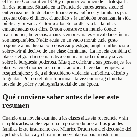
el Premio Goncourt en 1948 y el primer volumen de la trilogía La
fin des hommes. Situada en la Francia de entreguerras, sigue el
entrecruzamiento de clanes financieros, políticos y familiares para
mostrar cómo el dinero, el apellido y la ambición organizan la vida
pública y privada. En torno a los Schoudler y a las familias
emparentadas con ellos, Druon construye un mundo donde
matrimonios, herencias, alianzas empresariales y rivalidades íntimas
son inseparables. Nadie actúa en un vacío moral: cada gesto
responde a una lucha por conservar prestigio, ampliar influencia o
sobrevivir al declive de una clase dominante. La novela combina el
placer del gran fresco narrativo con una mirada irónica y severa
sobre la burguesía poderosa. Más que celebrar a sus personajes, los
observa en el momento en que la autoridad heredada empieza a
resquebrajarse y deja al descubierto violencia simbólica, cálculo y
fragilidad. Por eso el libro funciona a la vez como saga familiar,
novela de poder y radiografía social de una época.
Qué conviene saber antes de leer este
resumen
Cuando una novela examina a las clases altas sin reverencia y sin
simplificarlas, suele dejar una impresión duradera. Las grandes
familias logra justamente eso. Maurice Druon toma el decorado del
apellido, la banca y el matrimonio ventajoso para mostrar un