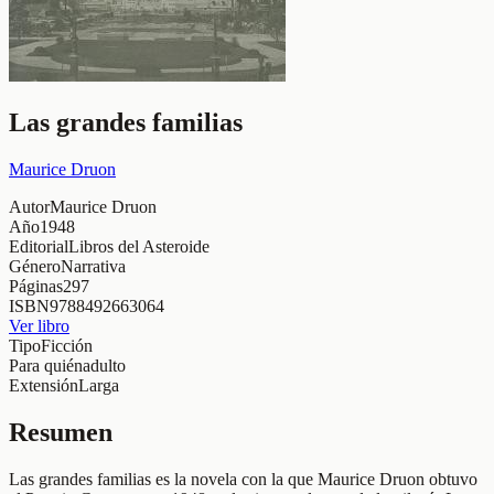
Las grandes familias
Maurice Druon
Autor
Maurice Druon
Año
1948
Editorial
Libros del Asteroide
Género
Narrativa
Páginas
297
ISBN
9788492663064
Ver libro
Tipo
Ficción
Para quién
adulto
Extensión
Larga
Resumen
Las grandes familias es la novela con la que Maurice Druon obtuvo