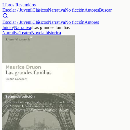
Libros Resumidos
Escolar / Juvenil
Clásicos
Narrativa
No ficción
Autores
Buscar
Escolar / Juvenil
Clásicos
Narrativa
No ficción
Autores
Inicio
/
Narrativa
/
Las grandes familias
Narrativa
Teatro
Novela historica