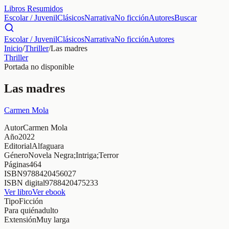
Libros Resumidos
Escolar / Juvenil
Clásicos
Narrativa
No ficción
Autores
Buscar
Escolar / Juvenil
Clásicos
Narrativa
No ficción
Autores
Inicio
/
Thriller
/
Las madres
Thriller
Portada no disponible
Las madres
Carmen Mola
Autor
Carmen Mola
Año
2022
Editorial
Alfaguara
Género
Novela Negra;Intriga;Terror
Páginas
464
ISBN
9788420456027
ISBN digital
9788420475233
Ver libro
Ver ebook
Tipo
Ficción
Para quién
adulto
Extensión
Muy larga