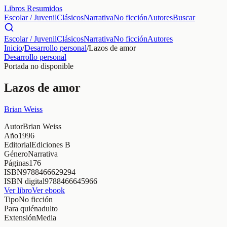
Libros Resumidos
Escolar / Juvenil
Clásicos
Narrativa
No ficción
Autores
Buscar
Escolar / Juvenil
Clásicos
Narrativa
No ficción
Autores
Inicio
/
Desarrollo personal
/
Lazos de amor
Desarrollo personal
Portada no disponible
Lazos de amor
Brian Weiss
Autor
Brian Weiss
Año
1996
Editorial
Ediciones B
Género
Narrativa
Páginas
176
ISBN
9788466629294
ISBN digital
9788466645966
Ver libro
Ver ebook
Tipo
No ficción
Para quién
adulto
Extensión
Media