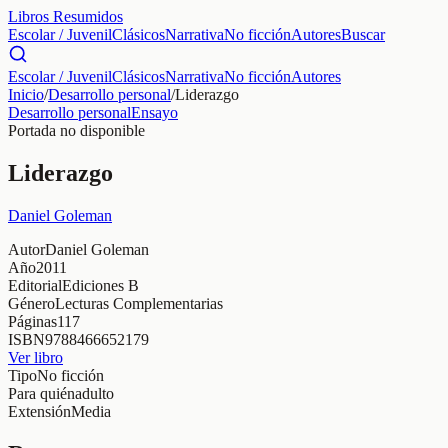
Libros Resumidos
Escolar / Juvenil
Clásicos
Narrativa
No ficción
Autores
Buscar
Escolar / Juvenil
Clásicos
Narrativa
No ficción
Autores
Inicio
/
Desarrollo personal
/
Liderazgo
Desarrollo personal
Ensayo
Portada no disponible
Liderazgo
Daniel Goleman
Autor
Daniel Goleman
Año
2011
Editorial
Ediciones B
Género
Lecturas Complementarias
Páginas
117
ISBN
9788466652179
Ver libro
Tipo
No ficción
Para quién
adulto
Extensión
Media