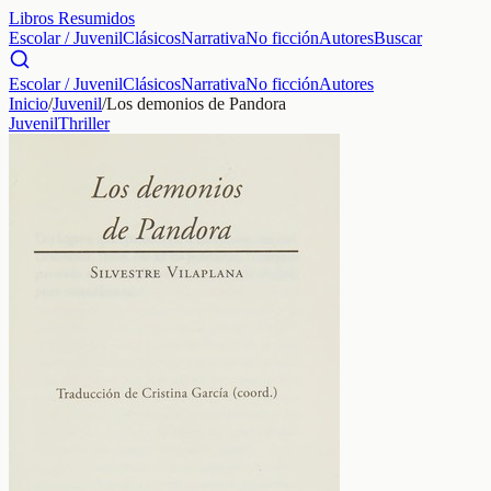
Libros Resumidos
Escolar / Juvenil
Clásicos
Narrativa
No ficción
Autores
Buscar
Escolar / Juvenil
Clásicos
Narrativa
No ficción
Autores
Inicio
/
Juvenil
/
Los demonios de Pandora
Juvenil
Thriller