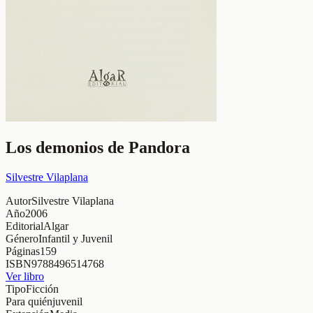
Los demonios de Pandora
Silvestre Vilaplana
Autor
Silvestre Vilaplana
Año
2006
Editorial
Algar
Género
Infantil y Juvenil
Páginas
159
ISBN
9788496514768
Ver libro
Tipo
Ficción
Para quién
juvenil