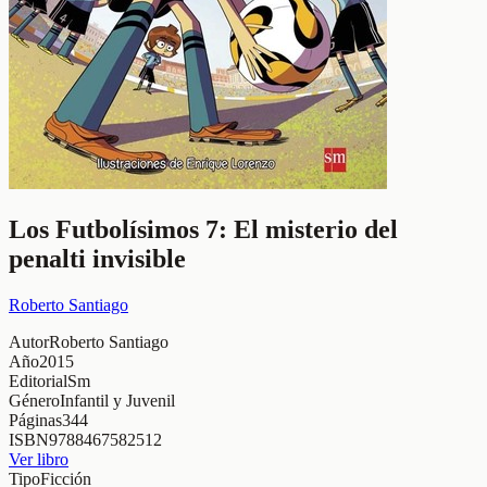
Los Futbolísimos 7: El misterio del
penalti invisible
Roberto Santiago
Autor
Roberto Santiago
Año
2015
Editorial
Sm
Género
Infantil y Juvenil
Páginas
344
ISBN
9788467582512
Ver libro
Tipo
Ficción