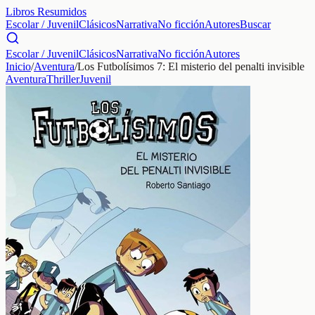
Libros Resumidos
Escolar / Juvenil
Clásicos
Narrativa
No ficción
Autores
Buscar
Escolar / Juvenil
Clásicos
Narrativa
No ficción
Autores
Inicio
/
Aventura
/
Los Futbolísimos 7: El misterio del penalti invisible
Aventura
Thriller
Juvenil