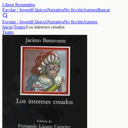
Libros Resumidos
Escolar / Juvenil
Clásicos
Narrativa
No ficción
Autores
Buscar
Escolar / Juvenil
Clásicos
Narrativa
No ficción
Autores
Inicio
/
Teatro
/
Los intereses creados
Teatro