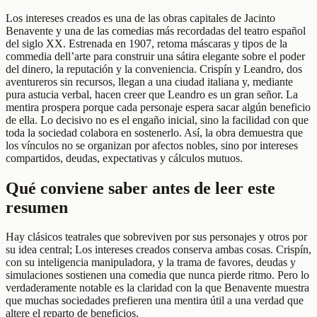
Los intereses creados es una de las obras capitales de Jacinto
Benavente y una de las comedias más recordadas del teatro español
del siglo XX. Estrenada en 1907, retoma máscaras y tipos de la
commedia dell’arte para construir una sátira elegante sobre el poder
del dinero, la reputación y la conveniencia. Crispín y Leandro, dos
aventureros sin recursos, llegan a una ciudad italiana y, mediante
pura astucia verbal, hacen creer que Leandro es un gran señor. La
mentira prospera porque cada personaje espera sacar algún beneficio
de ella. Lo decisivo no es el engaño inicial, sino la facilidad con que
toda la sociedad colabora en sostenerlo. Así, la obra demuestra que
los vínculos no se organizan por afectos nobles, sino por intereses
compartidos, deudas, expectativas y cálculos mutuos.
Qué conviene saber antes de leer este
resumen
Hay clásicos teatrales que sobreviven por sus personajes y otros por
su idea central; Los intereses creados conserva ambas cosas. Crispín,
con su inteligencia manipuladora, y la trama de favores, deudas y
simulaciones sostienen una comedia que nunca pierde ritmo. Pero lo
verdaderamente notable es la claridad con la que Benavente muestra
que muchas sociedades prefieren una mentira útil a una verdad que
altere el reparto de beneficios.