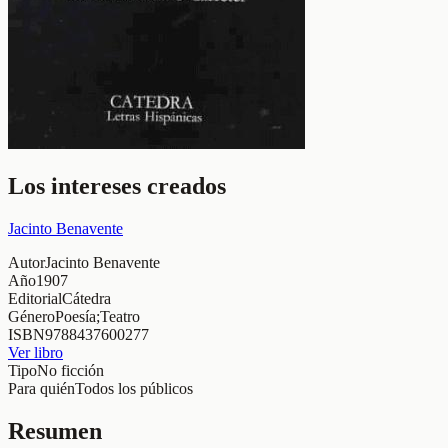
Los intereses creados
Jacinto Benavente
Autor
Jacinto Benavente
Año
1907
Editorial
Cátedra
Género
Poesía;Teatro
ISBN
9788437600277
Ver libro
Tipo
No ficción
Para quién
Todos los públicos
Resumen