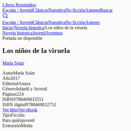
Libros Resumidos
Escolar / Juvenil
Clásicos
Narrativa
No ficción
Autores
Buscar
Escolar / Juvenil
Clásicos
Narrativa
No ficción
Autores
Inicio
/
Novela historica
/
Los niños de la viruela
Novela historica
Juvenil
Aventura
Portada no disponible
Los niños de la viruela
María Solar
Autor
María Solar
Año
2017
Editorial
Anaya
Género
Infantil y Juvenil
Páginas
224
ISBN
9788469833551
ISBN digital
9788469832752
Ver libro
Ver ebook
Tipo
Ficción
Para quién
juvenil
Extensión
Media