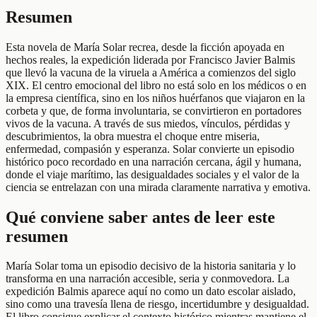
Resumen
Esta novela de María Solar recrea, desde la ficción apoyada en
hechos reales, la expedición liderada por Francisco Javier Balmis
que llevó la vacuna de la viruela a América a comienzos del siglo
XIX. El centro emocional del libro no está solo en los médicos o en
la empresa científica, sino en los niños huérfanos que viajaron en la
corbeta y que, de forma involuntaria, se convirtieron en portadores
vivos de la vacuna. A través de sus miedos, vínculos, pérdidas y
descubrimientos, la obra muestra el choque entre miseria,
enfermedad, compasión y esperanza. Solar convierte un episodio
histórico poco recordado en una narración cercana, ágil y humana,
donde el viaje marítimo, las desigualdades sociales y el valor de la
ciencia se entrelazan con una mirada claramente narrativa y emotiva.
Qué conviene saber antes de leer este
resumen
María Solar toma un episodio decisivo de la historia sanitaria y lo
transforma en una narración accesible, seria y conmovedora. La
expedición Balmis aparece aquí no como un dato escolar aislado,
sino como una travesía llena de riesgo, incertidumbre y desigualdad.
El libro consigue explicar el contexto histórico mientras mantiene el