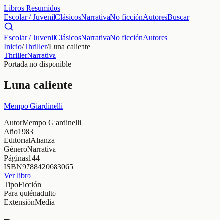
Libros Resumidos
Escolar / Juvenil
Clásicos
Narrativa
No ficción
Autores
Buscar
Escolar / Juvenil
Clásicos
Narrativa
No ficción
Autores
Inicio
/
Thriller
/
Luna caliente
Thriller
Narrativa
Portada no disponible
Luna caliente
Mempo Giardinelli
Autor
Mempo Giardinelli
Año
1983
Editorial
Alianza
Género
Narrativa
Páginas
144
ISBN
9788420683065
Ver libro
Tipo
Ficción
Para quién
adulto
Extensión
Media