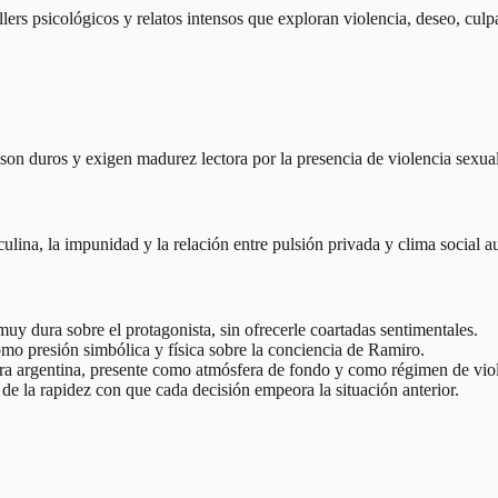
llers psicológicos y relatos intensos que exploran violencia, deseo, cul
 son duros y exigen madurez lectora por la presencia de violencia sexual
ina, la impunidad y la relación entre pulsión privada y clima social aut
uy dura sobre el protagonista, sin ofrecerle coartadas sentimentales.
omo presión simbólica y física sobre la conciencia de Ramiro.
adura argentina, presente como atmósfera de fondo y como régimen de vio
de la rapidez con que cada decisión empeora la situación anterior.