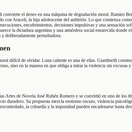
i convierte el deseo en una máquina de degradación moral. Ramiro Berná
do con Araceli, la hija adolescente del anfitrión. Lo que comienza como
ersecuciones, encubrimientos, decisiones impulsivas y una sensación sof
aparece la dictadura argentina y una atmósfera social enrarecida donde 
a y deliberadamente perturbadora.
umen
l difícil de olvidar. Luna caliente es una de ellas. Giardinelli constru
nso, sino en la manera en que obliga a mirar la violencia sin excusas y
las Artes de Novela José Rubén Romero y se convirtió en uno de los tít
cto duradero. Su propuesta mezcla erotismo oscuro, violencia psicológi
escontrolado, la cobardía y la impunidad pueden encadenarse hasta destr