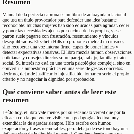
Resumen
Manual de la perfecta cabrona es un libro de autoayuda relacional
que usa un título provocador para defender una idea bastante
reconocible: muchas mujeres han sido educadas para agradar, ceder
y poner las necesidades ajenas por encima de las propias, y ese
patrón suele pagarse con frustración, resentimiento y vínculos
desequilibrados. Elizabeth Hilts no propone crueldad ni cinismo,
sino recuperar una voz interna firme, capaz de poner límites y
detectar expectativas abusivas. El libro mezcla humor, observaciones
cotidianas y consejos directos sobre pareja, trabajo, familia y trato
social. Su interés no está en una teoría psicológica compleja, sino en
convertir la autoestima práctica en una serie de gestos concretos:
decir no, dejar de justificar lo injustificable, tomar en serio el propio
criterio y no negociar la dignidad por aprobación.
Qué conviene saber antes de leer este
resumen
Leído hoy, el libro vale menos por su escándalo verbal que por la
eficacia con la que vuelve visible una pedagogía afectiva muy
extendida: la de agradar siempre. Hilts escribe con humor,
exageración y frases memorables, pero debajo de ese tono hay una
defensa clara de la dignidad personal. Conviene leerlo como un