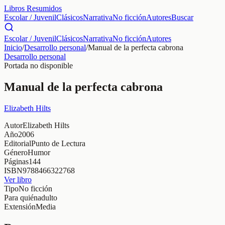
Libros Resumidos
Escolar / Juvenil
Clásicos
Narrativa
No ficción
Autores
Buscar
Escolar / Juvenil
Clásicos
Narrativa
No ficción
Autores
Inicio
/
Desarrollo personal
/
Manual de la perfecta cabrona
Desarrollo personal
Portada no disponible
Manual de la perfecta cabrona
Elizabeth Hilts
Autor
Elizabeth Hilts
Año
2006
Editorial
Punto de Lectura
Género
Humor
Páginas
144
ISBN
9788466322768
Ver libro
Tipo
No ficción
Para quién
adulto
Extensión
Media