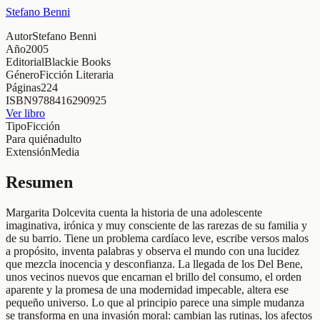
Stefano Benni
Autor
Stefano Benni
Año
2005
Editorial
Blackie Books
Género
Ficción Literaria
Páginas
224
ISBN
9788416290925
Ver libro
Tipo
Ficción
Para quién
adulto
Extensión
Media
Resumen
Margarita Dolcevita cuenta la historia de una adolescente
imaginativa, irónica y muy consciente de las rarezas de su familia y
de su barrio. Tiene un problema cardíaco leve, escribe versos malos
a propósito, inventa palabras y observa el mundo con una lucidez
que mezcla inocencia y desconfianza. La llegada de los Del Bene,
unos vecinos nuevos que encarnan el brillo del consumo, el orden
aparente y la promesa de una modernidad impecable, altera ese
pequeño universo. Lo que al principio parece una simple mudanza
se transforma en una invasión moral: cambian las rutinas, los afectos