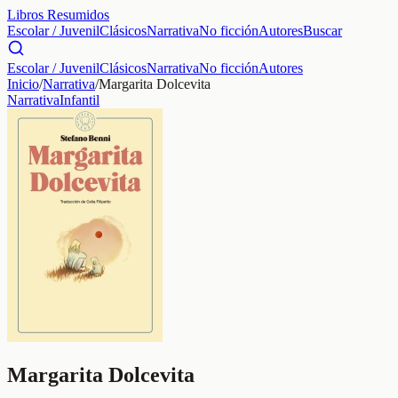
Libros Resumidos
Escolar / Juvenil
Clásicos
Narrativa
No ficción
Autores
Buscar
Escolar / Juvenil
Clásicos
Narrativa
No ficción
Autores
Inicio
/
Narrativa
/
Margarita Dolcevita
Narrativa
Infantil
Margarita Dolcevita