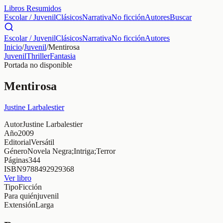
Libros Resumidos
Escolar / Juvenil
Clásicos
Narrativa
No ficción
Autores
Buscar
Escolar / Juvenil
Clásicos
Narrativa
No ficción
Autores
Inicio
/
Juvenil
/
Mentirosa
Juvenil
Thriller
Fantasia
Portada no disponible
Mentirosa
Justine Larbalestier
Autor
Justine Larbalestier
Año
2009
Editorial
Versátil
Género
Novela Negra;Intriga;Terror
Páginas
344
ISBN
9788492929368
Ver libro
Tipo
Ficción
Para quién
juvenil
Extensión
Larga