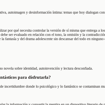
iva, autoimagen y desinformación íntima: temas que hoy dialogan con r
lizar por qué necesita controlar la versión de sí misma que entrega a lo
 debe ser evaluado en relación con el tono, la omisión y la contradicció
 la fantasía y del drama adolescente sin descansar del todo en ninguno 
o novela sobre identidad, autoinvención y lectura desconfiada.
antásticos para disfrutarla?
na de incertidumbre donde lo psicológico y lo fantástico se contaminan 
r la información y convertir la mentira en un dispositivo literario de 