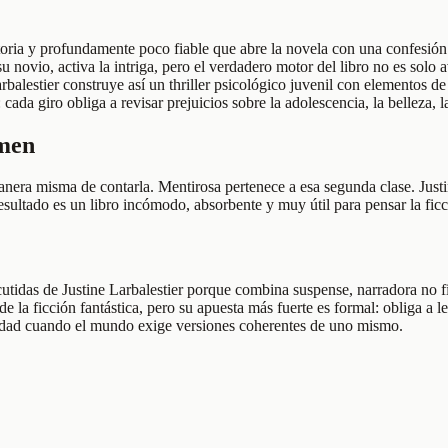
toria y profundamente poco fiable que abre la novela con una confesión
novio, activa la intriga, pero el verdadero motor del libro no es solo a
arbalestier construye así un thriller psicológico juvenil con elementos d
 cada giro obliga a revisar prejuicios sobre la adolescencia, la belleza, 
umen
anera misma de contarla. Mentirosa pertenece a esa segunda clase. Justi
El resultado es un libro incómodo, absorbente y muy útil para pensar la 
utidas de Justine Larbalestier porque combina suspense, narradora no fia
y de la ficción fantástica, pero su apuesta más fuerte es formal: obliga
tidad cuando el mundo exige versiones coherentes de uno mismo.