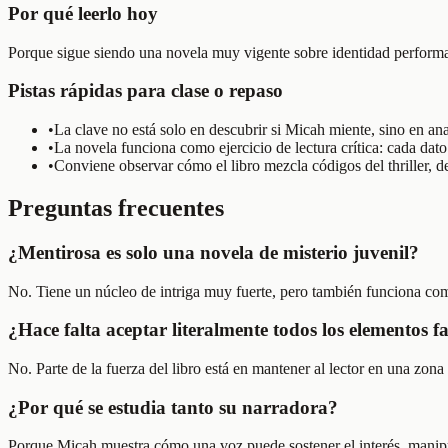
Por qué leerlo hoy
Porque sigue siendo una novela muy vigente sobre identidad performat
Pistas rápidas para clase o repaso
•
La clave no está solo en descubrir si Micah miente, sino en ana
•
La novela funciona como ejercicio de lectura crítica: cada dato
•
Conviene observar cómo el libro mezcla códigos del thriller, de
Preguntas frecuentes
¿Mentirosa es solo una novela de misterio juvenil?
No. Tiene un núcleo de intriga muy fuerte, pero también funciona com
¿Hace falta aceptar literalmente todos los elementos f
No. Parte de la fuerza del libro está en mantener al lector en una zo
¿Por qué se estudia tanto su narradora?
Porque Micah muestra cómo una voz puede sostener el interés, manipula