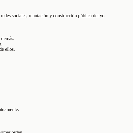
edes sociales, reputación y construcción pública del yo.
s demás.
n.
de ellos.
mutuamente.
primer orden.