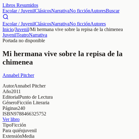
Libros Resumidos
Escolar / Juvenil
Clásicos
Narrativa
No ficción
Autores
Buscar
Escolar / Juvenil
Clásicos
Narrativa
No ficción
Autores
Inicio
/
Juvenil
/
Mi hermana vive sobre la repisa de la chimenea
Juvenil
Teatro
Narrativa
Portada no disponible
Mi hermana vive sobre la repisa de la
chimenea
Annabel Pitcher
Autor
Annabel Pitcher
Año
2011
Editorial
Punto de Lectura
Género
Ficción Literaria
Páginas
240
ISBN
9788466325752
Ver libro
Tipo
Ficción
Para quién
juvenil
Extensión
Media