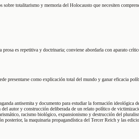
udios sobre totalitarismo y memoria del Holocausto que necesiten compren
 La prosa es repetitiva y doctrinaria; conviene abordarla con aparato cr
e presentarse como explicación total del mundo y ganar eficacia políti
aganda antisemita y documento para estudiar la formación ideológica d
 del autor y construcción deliberada de un relato político de victimizaci
carismático, racismo biológico, expansionismo y destrucción del plurali
ón posterior, la maquinaria propagandística del Tercer Reich y las edici