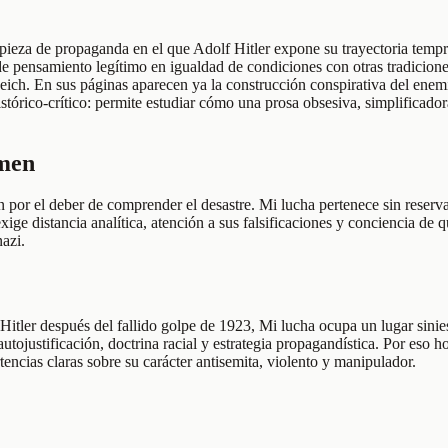
y pieza de propaganda en el que Adolf Hitler expone su trayectoria tempr
 de pensamiento legítimo en igualdad de condiciones con otras tradicion
Reich. En sus páginas aparecen ya la construcción conspirativa del enemi
stórico-crítico: permite estudiar cómo una prosa obsesiva, simplificador
umen
n por el deber de comprender el desastre. Mi lucha pertenece sin reser
xige distancia analítica, atención a sus falsificaciones y conciencia de q
nazi.
tler después del fallido golpe de 1923, Mi lucha ocupa un lugar siniestr
tojustificación, doctrina racial y estrategia propagandística. Por eso h
encias claras sobre su carácter antisemita, violento y manipulador.