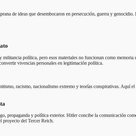
temprana de ideas que desembocaron en persecución, guerra y genocidio.
lato
y militancia política, pero esos materiales no funcionan como memoria d
onvertir vivencias personales en legitimación política.
itismo, racismo, nacionalismo extremo y teorías conspirativas. Aquí el ad
sta
zgo, propaganda y política exterior. Hitler concibe la comunicación com
l proyecto del Tercer Reich.