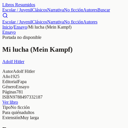
Libros Resumidos
Escolar / Juvenil
Clásicos
Narrativa
No ficción
Autores
Buscar
Escolar / Juvenil
Clásicos
Narrativa
No ficción
Autores
Inicio
/
Ensayo
/
Mi lucha (Mein Kampf)
Ensayo
Portada no disponible
Mi lucha (Mein Kampf)
Adolf Hitler
Autor
Adolf Hitler
Año
1925
Editorial
Fapa
Género
Ensayo
Páginas
781
ISBN
9788497332187
Ver libro
Tipo
No ficción
Para quién
adultos
Extensión
Muy larga