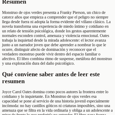
Resumen
Monstruo de ojos verdes presenta a Franky Pierson, un chico de
catorce años que empieza a comprender que el peligro no siempre
llega desde fuera ni adopta la forma evidente del villano clásico. La
novela transforma una experiencia de miedo íntimo y cotidiano en
un relato de tensión psicológica, donde los gestos aparentemente
normales esconden control, amenaza y violencia emocional. Oates
trabaja la inquietud desde la mirada adolescente: el lector avanza
junto a un narrador joven que debe aprender a nombrar lo que le
ocurre, distinguir afecto de dominación y reconocer que el
verdadero monstruo puede vivir dentro del espacio familiar o
afectivo. El libro combina ritmo de suspense, metáfora del monstruo
y una exploración dura del daño psicológico.
Qué conviene saber antes de leer este
resumen
Joyce Carol Oates domina como pocos autores la frontera entre lo
cotidiano y lo inquietante. En Monstruo de ojos verdes esa
capacidad se pone al servicio de una historia juvenil especialmente
incómoda: no hay castillos góticos ni criaturas imposibles, sino una
amenaza que se filtra en la vida ordinaria y obliga a un adolescente a
mirar de frente lo que preferiría no entender. El libro gana fuerza