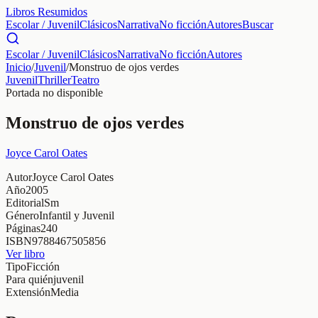
Libros Resumidos
Escolar / Juvenil
Clásicos
Narrativa
No ficción
Autores
Buscar
Escolar / Juvenil
Clásicos
Narrativa
No ficción
Autores
Inicio
/
Juvenil
/
Monstruo de ojos verdes
Juvenil
Thriller
Teatro
Portada no disponible
Monstruo de ojos verdes
Joyce Carol Oates
Autor
Joyce Carol Oates
Año
2005
Editorial
Sm
Género
Infantil y Juvenil
Páginas
240
ISBN
9788467505856
Ver libro
Tipo
Ficción
Para quién
juvenil
Extensión
Media