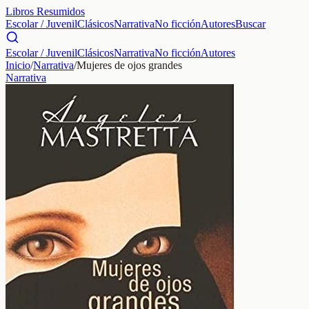
Libros Resumidos
Escolar / Juvenil
Clásicos
Narrativa
No ficción
Autores
Buscar
Escolar / Juvenil
Clásicos
Narrativa
No ficción
Autores
Inicio
/
Narrativa
/
Mujeres de ojos grandes
Narrativa