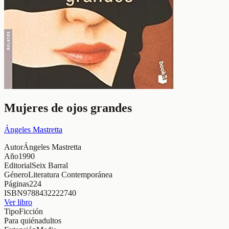
Mujeres de ojos grandes
Ángeles Mastretta
Autor
Ángeles Mastretta
Año
1990
Editorial
Seix Barral
Género
Literatura Contemporánea
Páginas
224
ISBN
9788432222740
Ver libro
Tipo
Ficción
Para quién
adultos