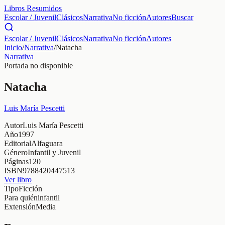
Libros Resumidos
Escolar / Juvenil
Clásicos
Narrativa
No ficción
Autores
Buscar
Escolar / Juvenil
Clásicos
Narrativa
No ficción
Autores
Inicio
/
Narrativa
/
Natacha
Narrativa
Portada no disponible
Natacha
Luis María Pescetti
Autor
Luis María Pescetti
Año
1997
Editorial
Alfaguara
Género
Infantil y Juvenil
Páginas
120
ISBN
9788420447513
Ver libro
Tipo
Ficción
Para quién
infantil
Extensión
Media