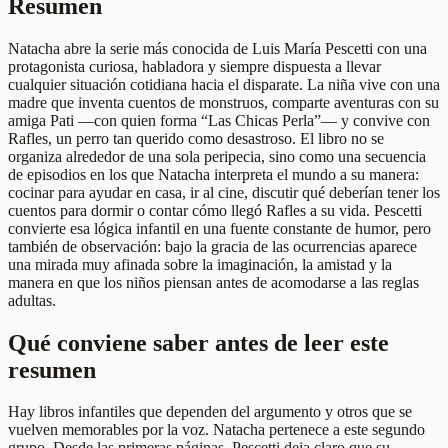
Resumen
Natacha abre la serie más conocida de Luis María Pescetti con una
protagonista curiosa, habladora y siempre dispuesta a llevar
cualquier situación cotidiana hacia el disparate. La niña vive con una
madre que inventa cuentos de monstruos, comparte aventuras con su
amiga Pati —con quien forma “Las Chicas Perla”— y convive con
Rafles, un perro tan querido como desastroso. El libro no se
organiza alrededor de una sola peripecia, sino como una secuencia
de episodios en los que Natacha interpreta el mundo a su manera:
cocinar para ayudar en casa, ir al cine, discutir qué deberían tener los
cuentos para dormir o contar cómo llegó Rafles a su vida. Pescetti
convierte esa lógica infantil en una fuente constante de humor, pero
también de observación: bajo la gracia de las ocurrencias aparece
una mirada muy afinada sobre la imaginación, la amistad y la
manera en que los niños piensan antes de acomodarse a las reglas
adultas.
Qué conviene saber antes de leer este
resumen
Hay libros infantiles que dependen del argumento y otros que se
vuelven memorables por la voz. Natacha pertenece a este segundo
grupo. Desde las primeras páginas, Pescetti deja claro que su