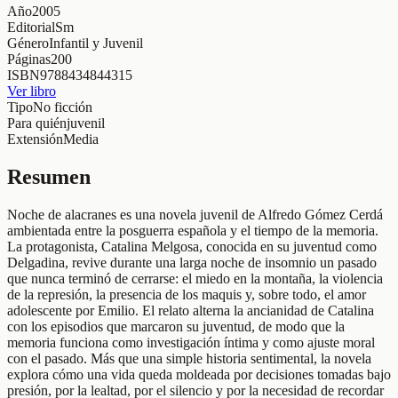
Año
2005
Editorial
Sm
Género
Infantil y Juvenil
Páginas
200
ISBN
9788434844315
Ver libro
Tipo
No ficción
Para quién
juvenil
Extensión
Media
Resumen
Noche de alacranes es una novela juvenil de Alfredo Gómez Cerdá
ambientada entre la posguerra española y el tiempo de la memoria.
La protagonista, Catalina Melgosa, conocida en su juventud como
Delgadina, revive durante una larga noche de insomnio un pasado
que nunca terminó de cerrarse: el miedo en la montaña, la violencia
de la represión, la presencia de los maquis y, sobre todo, el amor
adolescente por Emilio. El relato alterna la ancianidad de Catalina
con los episodios que marcaron su juventud, de modo que la
memoria funciona como investigación íntima y como ajuste moral
con el pasado. Más que una simple historia sentimental, la novela
explora cómo una vida queda moldeada por decisiones tomadas bajo
presión, por la lealtad, por el silencio y por la necesidad de recordar