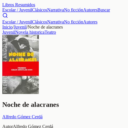
Libros Resumidos
Escolar / Juvenil
Clásicos
Narrativa
No ficción
Autores
Buscar
Escolar / Juvenil
Clásicos
Narrativa
No ficción
Autores
Inicio
/
Juvenil
/
Noche de alacranes
Juvenil
Novela historica
Teatro
Noche de alacranes
Alfredo Gómez Cerdá
Autor
Alfredo Gómez Cerdá