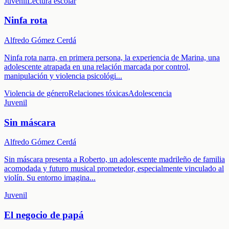
Juvenil
Lectura escolar
Ninfa rota
Alfredo Gómez Cerdá
Ninfa rota narra, en primera persona, la experiencia de Marina, una
adolescente atrapada en una relación marcada por control,
manipulación y violencia psicológi
...
Violencia de género
Relaciones tóxicas
Adolescencia
Juvenil
Sin máscara
Alfredo Gómez Cerdá
Sin máscara presenta a Roberto, un adolescente madrileño de familia
acomodada y futuro musical prometedor, especialmente vinculado al
violín. Su entorno imagina
...
Juvenil
El negocio de papá