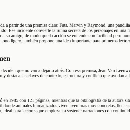
ida a partir de una premisa clara: Fats, Marvin y Raymond, una pandilla
do. Ese incidente convierte la rutina secreta de los personajes en una 
a su amigo, de modo que la acción se entiende con facilidad pero nunca
 tono ligero, también propone una idea importante para primeros lector
umen
eciden que no van a dejarlo atrás. Con esa premisa, Jean Van Leeuwen a
n y destaca las claves de contexto, estructura y conflicto que ayudan a 
en 1985 con 121 páginas, mientras que la bibliografía de la autora sit
fantil donde animales humanizados viven aventuras muy concretas, llena
a, ideal para lectores que empiezan a sostener narraciones con continuid