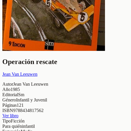
Operación rescate
Jean Van Leeuwen
Autor
Jean Van Leeuwen
Año
1985
Editorial
Sm
Género
Infantil y Juvenil
Páginas
121
ISBN
9788434817562
Ver libro
Tipo
Ficción
Para quién
infantil