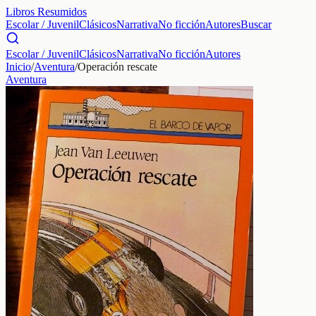
Libros Resumidos
Escolar / Juvenil
Clásicos
Narrativa
No ficción
Autores
Buscar
Escolar / Juvenil
Clásicos
Narrativa
No ficción
Autores
Inicio
/
Aventura
/
Operación rescate
Aventura