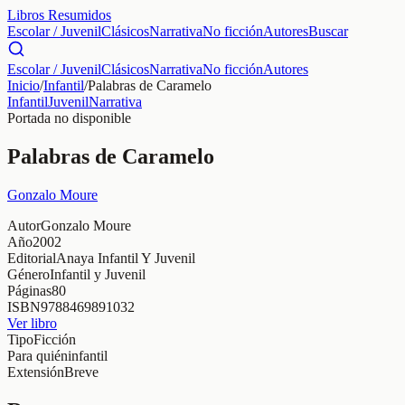
Libros Resumidos
Escolar / Juvenil
Clásicos
Narrativa
No ficción
Autores
Buscar
Escolar / Juvenil
Clásicos
Narrativa
No ficción
Autores
Inicio
/
Infantil
/
Palabras de Caramelo
Infantil
Juvenil
Narrativa
Portada no disponible
Palabras de Caramelo
Gonzalo Moure
Autor
Gonzalo Moure
Año
2002
Editorial
Anaya Infantil Y Juvenil
Género
Infantil y Juvenil
Páginas
80
ISBN
9788469891032
Ver libro
Tipo
Ficción
Para quién
infantil
Extensión
Breve