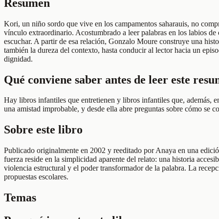
Resumen
Kori, un niño sordo que vive en los campamentos saharauis, no compre
vínculo extraordinario. Acostumbrado a leer palabras en los labios de 
escuchar. A partir de esa relación, Gonzalo Moure construye una histor
también la dureza del contexto, hasta conducir al lector hacia un epis
dignidad.
Qué conviene saber antes de leer este res
Hay libros infantiles que entretienen y libros infantiles que, además
una amistad improbable, y desde ella abre preguntas sobre cómo se com
Sobre este libro
Publicado originalmente en 2002 y reeditado por Anaya en una edición e
fuerza reside en la simplicidad aparente del relato: una historia acce
violencia estructural y el poder transformador de la palabra. La recepc
propuestas escolares.
Temas