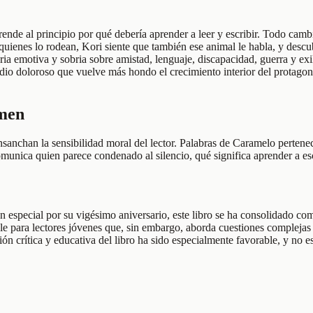
nde al principio por qué debería aprender a leer y escribir. Todo camb
quienes lo rodean, Kori siente que también ese animal le habla, y descub
ia emotiva y sobria sobre amistad, lenguaje, discapacidad, guerra y exili
odio doloroso que vuelve más hondo el crecimiento interior del protagon
umen
, ensanchan la sensibilidad moral del lector. Palabras de Caramelo perte
unica quien parece condenado al silencio, qué significa aprender a escr
special por su vigésimo aniversario, este libro se ha consolidado como u
sible para lectores jóvenes que, sin embargo, aborda cuestiones compleja
ión crítica y educativa del libro ha sido especialmente favorable, y no 