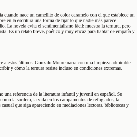
ia cuando nace un camellito de color caramelo con el que establece un
re en la escritura una forma de fijar lo que nadie más parece
o. La novela evita el sentimentalismo fácil: muestra la ternura, pero
ista. Es un relato breve, poético y muy eficaz para hablar de empatía y
nece a estos últimos. Gonzalo Moure narra con una limpieza admirable
ibir y cómo la ternura resiste incluso en condiciones extremas.
na referencia de la literatura infantil y juvenil en español. Su
s como la sordera, la vida en los campamentos de refugiados, la
es casual que siga apareciendo en mediaciones lectoras, bibliotecas y