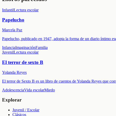
Infantil
Lectura escolar
Papelucho
Marcela Paz
Papelucho, publicado en 1947, adopta la forma de un diario íntimo es
Infancia
Imaginación
Familia
Juvenil
Lectura escolar
El terror de sexto B
Yolanda Reyes
El terror de Sexto B es un libro de cuentos de Yolanda Reyes que convie
Adolescencia
Vida escolar
Miedo
Explorar
Juvenil / Escolar
Clásicos