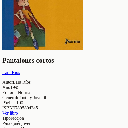
Pantalones cortos
Lara Ríos
Autor
Lara Ríos
Año
1995
Editorial
Norma
Género
Infantil y Juvenil
Páginas
100
ISBN
9789580434511
Ver libro
Tipo
Ficción
Para quién
juvenil