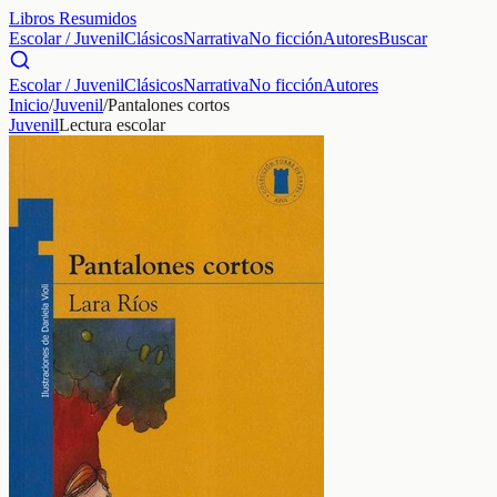
Libros Resumidos
Escolar / Juvenil
Clásicos
Narrativa
No ficción
Autores
Buscar
Escolar / Juvenil
Clásicos
Narrativa
No ficción
Autores
Inicio
/
Juvenil
/
Pantalones cortos
Juvenil
Lectura escolar