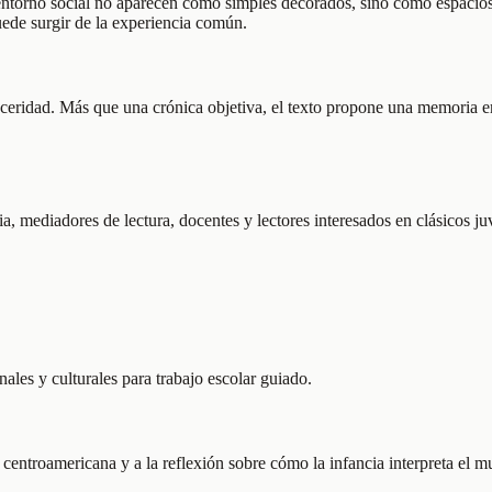
y entorno social no aparecen como simples decorados, sino como espacios 
puede surgir de la experiencia común.
inceridad. Más que una crónica objetiva, el texto propone una memoria em
a, mediadores de lectura, docentes y lectores interesados en clásicos j
ales y culturales para trabajo escolar guiado.
l centroamericana y a la reflexión sobre cómo la infancia interpreta el 