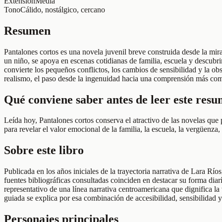
Extensión
Media
Tono
Cálido, nostálgico, cercano
Resumen
Pantalones cortos es una novela juvenil breve construida desde la mi
un niño, se apoya en escenas cotidianas de familia, escuela y descubr
convierte los pequeños conflictos, los cambios de sensibilidad y la obs
realismo, el paso desde la ingenuidad hacia una comprensión más compl
Qué conviene saber antes de leer este res
Leída hoy, Pantalones cortos conserva el atractivo de las novelas que 
para revelar el valor emocional de la familia, la escuela, la vergüenza,
Sobre este libro
Publicada en los años iniciales de la trayectoria narrativa de Lara Río
fuentes bibliográficas consultadas coinciden en destacar su forma diarí
representativo de una línea narrativa centroamericana que dignifica la
guiada se explica por esa combinación de accesibilidad, sensibilidad y
Personajes principales