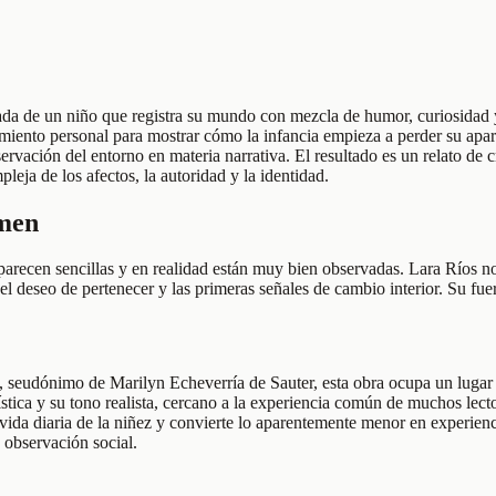
rada de un niño que registra su mundo con mezcla de humor, curiosidad 
imiento personal para mostrar cómo la infancia empieza a perder su apar
ervación del entorno en materia narrativa. El resultado es un relato de 
eja de los afectos, la autoridad y la identidad.
umen
parecen sencillas y en realidad están muy bien observadas. Lara Ríos no
 el deseo de pertenecer y las primeras señales de cambio interior. Su fue
s, seudónimo de Marilyn Echeverría de Sauter, esta obra ocupa un lugar im
stica y su tono realista, cercano a la experiencia común de muchos lecto
 vida diaria de la niñez y convierte lo aparentemente menor en experienc
 observación social.