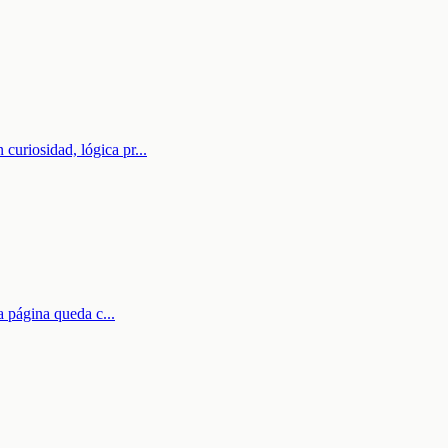
 curiosidad, lógica pr
...
ra página queda c
...